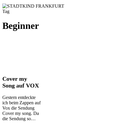
Tag
Beginner
Cover
Cover my
my
Song auf VOX
Song
auf
Gestern entdeckte
VOX
ich beim Zappen auf
Vox die Sendung
Cover my song. Da
die Sendung so…