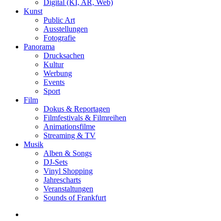
Digital (KI, AR, Web)
Kunst
Public Art
Ausstellungen
Fotografie
Panorama
Drucksachen
Kultur
Werbung
Events
Sport
Film
Dokus & Reportagen
Filmfestivals & Filmreihen
Animationsfilme
Streaming & TV
Musik
Alben & Songs
DJ-Sets
Vinyl Shopping
Jahrescharts
Veranstaltungen
Sounds of Frankfurt
search