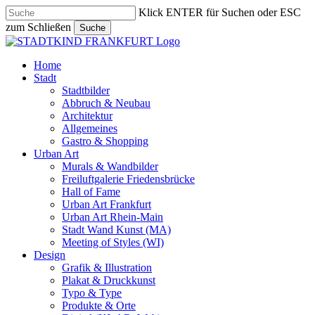
Skip
Klick ENTER für Suchen oder ESC
to
zum Schließen
Suche
main
Close
content
Search
search
Menu
Home
Stadt
Stadtbilder
Abbruch & Neubau
Architektur
Allgemeines
Gastro & Shopping
Urban Art
Murals & Wandbilder
Freiluftgalerie Friedensbrücke
Hall of Fame
Urban Art Frankfurt
Urban Art Rhein-Main
Stadt Wand Kunst (MA)
Meeting of Styles (WI)
Design
Grafik & Illustration
Plakat & Druckkunst
Typo & Type
Produkte & Orte