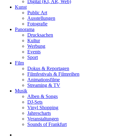
Digital (KI, AR, Web)
Kunst
Public Art
Ausstellungen
Fotografie
Panorama
Drucksachen
Kultur
Werbung
Events
Sport
Film
Dokus & Reportagen
Filmfestivals & Filmreihen
Animationsfilme
Streaming & TV
Musik
Alben & Songs
DJ-Sets
Vinyl Shopping
Jahrescharts
Veranstaltungen
Sounds of Frankfurt
search