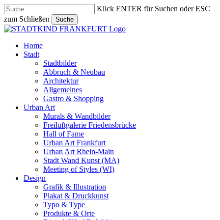
Skip
Klick ENTER für Suchen oder ESC
to
zum Schließen
Suche
main
Close
content
Search
search
Menu
Home
Stadt
Stadtbilder
Abbruch & Neubau
Architektur
Allgemeines
Gastro & Shopping
Urban Art
Murals & Wandbilder
Freiluftgalerie Friedensbrücke
Hall of Fame
Urban Art Frankfurt
Urban Art Rhein-Main
Stadt Wand Kunst (MA)
Meeting of Styles (WI)
Design
Grafik & Illustration
Plakat & Druckkunst
Typo & Type
Produkte & Orte