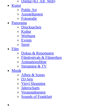
Digital (KI, AR, Web)
Kunst
Public Art
Ausstellungen
Fotografie
Panorama
Drucksachen
Kultur
Werbung
Events
Sport
Film
Dokus & Reportagen
Filmfestivals & Filmreihen
Animationsfilme
Streaming & TV
Musik
Alben & Songs
DJ-Sets
Vinyl Shopping
Jahrescharts
Veranstaltungen
Sounds of Frankfurt
search