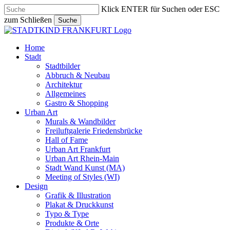
Skip
Klick ENTER für Suchen oder ESC
to
zum Schließen
Suche
main
Close
content
Search
search
Menu
Home
Stadt
Stadtbilder
Abbruch & Neubau
Architektur
Allgemeines
Gastro & Shopping
Urban Art
Murals & Wandbilder
Freiluftgalerie Friedensbrücke
Hall of Fame
Urban Art Frankfurt
Urban Art Rhein-Main
Stadt Wand Kunst (MA)
Meeting of Styles (WI)
Design
Grafik & Illustration
Plakat & Druckkunst
Typo & Type
Produkte & Orte