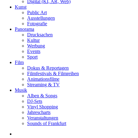
Digital (KI, AR, Web)
Kunst
Public Art
Ausstellungen
Fotografie
Panorama
Drucksachen
Kultur
Werbung
Events
Sport
Film
Dokus & Reportagen
Filmfestivals & Filmreihen
Animationsfilme
Streaming & TV
Musik
Alben & Songs
DJ-Sets
Vinyl Shopping
Jahrescharts
Veranstaltungen
Sounds of Frankfurt
search