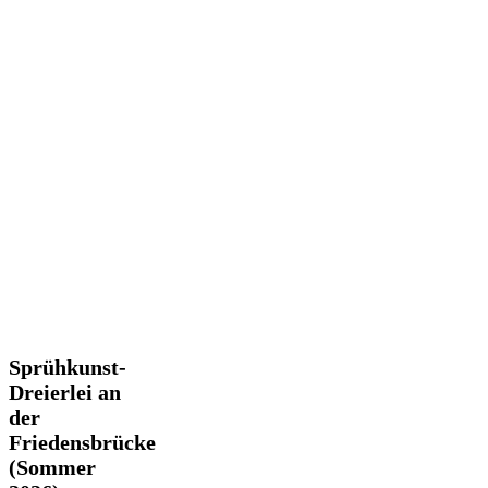
Sprühkunst-
Sprühkunst-
Dreierlei
Dreierlei an
an
der
der
Friedensbrücke
Friedensbrücke
(Sommer
(Sommer
2026)