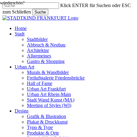
wünderschön?
Skip
Klick ENTER für Suchen oder ESC
to
zum Schließen
Suche
main
Close
content
Search
search
Menu
Home
Stadt
Stadtbilder
Abbruch & Neubau
Architektur
Allgemeines
Gastro & Shopping
Urban Art
Murals & Wandbilder
Freiluftgalerie Friedensbrücke
Hall of Fame
Urban Art Frankfurt
Urban Art Rhein-Main
Stadt Wand Kunst (MA)
Meeting of Styles (WI)
Design
Grafik & Illustration
Plakat & Druckkunst
Typo & Type
Produkte & Orte