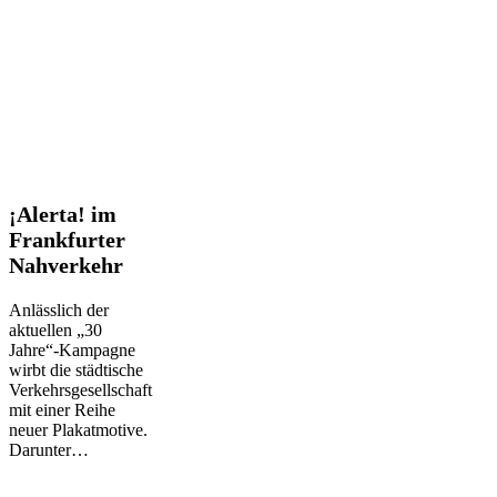
¡Alerta!
¡Alerta! im
im
Frankfurter
Frankfurter
Nahverkehr
Nahverkehr
Anlässlich der
aktuellen „30
Jahre“-Kampagne
wirbt die städtische
Verkehrsgesellschaft
mit einer Reihe
neuer Plakatmotive.
Darunter…