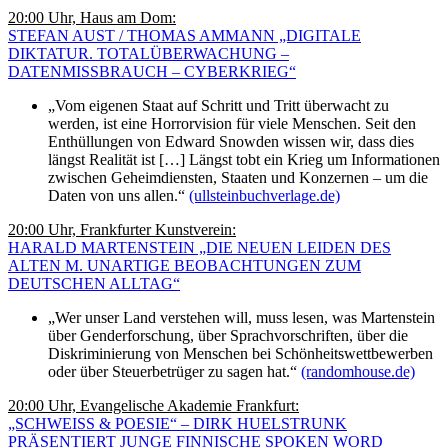
20:00 Uhr, Haus am Dom:
STEFAN AUST / THOMAS AMMANN „DIGITALE
DIKTATUR. TOTALÜBERWACHUNG –
DATENMISSBRAUCH – CYBERKRIEG“
„Vom eigenen Staat auf Schritt und Tritt überwacht zu
werden, ist eine Horrorvision für viele Menschen. Seit den
Enthüllungen von Edward Snowden wissen wir, dass dies
längst Realität ist […] Längst tobt ein Krieg um Informationen
zwischen Geheimdiensten, Staaten und Konzernen – um die
Daten von uns allen.“
(ullsteinbuchverlage.de)
20:00 Uhr, Frankfurter Kunstverein:
HARALD MARTENSTEIN „DIE NEUEN LEIDEN DES
ALTEN M. UNARTIGE BEOBACHTUNGEN ZUM
DEUTSCHEN ALLTAG“
„Wer unser Land verstehen will, muss lesen, was Martenstein
über Genderforschung, über Sprachvorschriften, über die
Diskriminierung von Menschen bei Schönheitswettbewerben
oder über Steuerbetrüger zu sagen hat.“
(randomhouse.de)
20:00 Uhr, Evangelische Akademie Frankfurt:
„SCHWEISS & POESIE“ – DIRK HUELSTRUNK
PRÄSENTIERT JUNGE FINNISCHE SPOKEN WORD