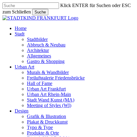
Skip
Klick ENTER für Suchen oder ESC
to
zum Schließen
Suche
main
Close
content
Search
search
Menu
Home
Stadt
Stadtbilder
Abbruch & Neubau
Architektur
Allgemeines
Gastro & Shopping
Urban Art
Murals & Wandbilder
Freiluftgalerie Friedensbrücke
Hall of Fame
Urban Art Frankfurt
Urban Art Rhein-Main
Stadt Wand Kunst (MA)
Meeting of Styles (WI)
Design
Grafik & Illustration
Plakat & Druckkunst
Typo & Type
Produkte & Orte