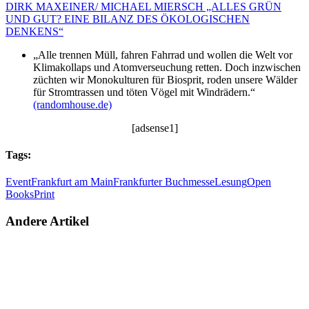
DIRK MAXEINER/ MICHAEL MIERSCH „ALLES GRÜN
UND GUT? EINE BILANZ DES ÖKOLOGISCHEN
DENKENS“
„Alle trennen Müll, fahren Fahrrad und wollen die Welt vor
Klimakollaps und Atomverseuchung retten. Doch inzwischen
züchten wir Monokulturen für Biosprit, roden unsere Wälder
für Stromtrassen und töten Vögel mit Windrädern.“
(randomhouse.de)
[adsense1]
Tags:
Event
Frankfurt am Main
Frankfurter Buchmesse
Lesung
Open
Books
Print
Andere Artikel