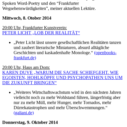
Spoken Word-Poetry und den “Frankfurter
Wegsehenswürdigkeiten”, meiner aktuellen Lektüre.
Mittwoch, 8. Otober 2014
20:00 Uhr, Frankfurter Kunstverein:
PETER LICHT „LOB DER REALITÄT“
„Peter Licht lässt unsere gesellschaftlichen Realitäten tanzen
und zaubert literarische Miniaturen, absurd alltägliche
Geschichten und kaskadenhafte Monologe.“
(openbooks-
frankfurt.de)
20:00 Uhr, Haus am Dom:
KAREN DUVE „WARUM DIE SACHE SCHIEFGEHT. WIE
EGOISTEN, HOHLKÖPFE UND PSYCHOPATHEN UNS UM
DIE ZUKUNFT BRINGEN“
„Weiteres Wirtschaftswachstum wird in den nächsten Jahren
vielleicht noch zu mehr Wohlstand führen, längerfristig aber
nur zu mehr Müll, mehr Hunger, mehr Tornados, mehr
Dürrekatastrophen und mehr Überschwemmungen.“
(galiani.de)
Donnerstag, 9. Oktober 2014