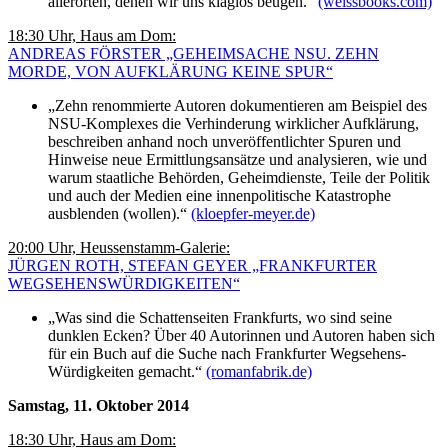
allerorten, denen wir uns klaglos beugen.“
(weissbooks.com)
18:30 Uhr, Haus am Dom:
ANDREAS FÖRSTER „GEHEIMSACHE NSU. ZEHN
MORDE, VON AUFKLÄRUNG KEINE SPUR“
„Zehn renommierte Autoren dokumentieren am Beispiel des
NSU-Komplexes die Verhinderung wirklicher Aufklärung,
beschreiben anhand noch unveröffentlichter Spuren und
Hinweise neue Ermittlungsansätze und analysieren, wie und
warum staatliche Behörden, Geheimdienste, Teile der Politik
und auch der Medien eine innenpolitische Katastrophe
ausblenden (wollen).“
(kloepfer-meyer.de)
20:00 Uhr, Heussenstamm-Galerie:
JÜRGEN ROTH, STEFAN GEYER „FRANKFURTER
WEGSEHENSWÜRDIGKEITEN“
„Was sind die Schattenseiten Frankfurts, wo sind seine
dunklen Ecken? Über 40 Autorinnen und Autoren haben sich
für ein Buch auf die Suche nach Frankfurter Wegsehens-
Würdigkeiten gemacht.“
(romanfabrik.de)
Samstag, 11. Oktober 2014
18:30 Uhr, Haus am Dom: