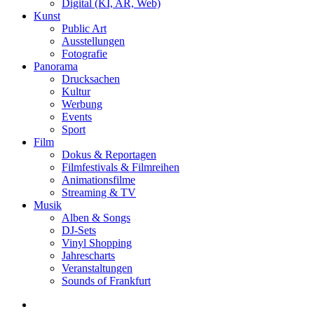
Digital (KI, AR, Web)
Kunst
Public Art
Ausstellungen
Fotografie
Panorama
Drucksachen
Kultur
Werbung
Events
Sport
Film
Dokus & Reportagen
Filmfestivals & Filmreihen
Animationsfilme
Streaming & TV
Musik
Alben & Songs
DJ-Sets
Vinyl Shopping
Jahrescharts
Veranstaltungen
Sounds of Frankfurt
search