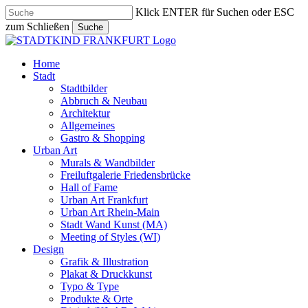
Skip
Klick ENTER für Suchen oder ESC
to
zum Schließen
Suche
main
Close
content
Search
search
Menu
Home
Stadt
Stadtbilder
Abbruch & Neubau
Architektur
Allgemeines
Gastro & Shopping
Urban Art
Murals & Wandbilder
Freiluftgalerie Friedensbrücke
Hall of Fame
Urban Art Frankfurt
Urban Art Rhein-Main
Stadt Wand Kunst (MA)
Meeting of Styles (WI)
Design
Grafik & Illustration
Plakat & Druckkunst
Typo & Type
Produkte & Orte