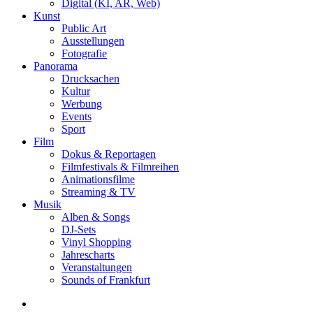
Digital (KI, AR, Web)
Kunst
Public Art
Ausstellungen
Fotografie
Panorama
Drucksachen
Kultur
Werbung
Events
Sport
Film
Dokus & Reportagen
Filmfestivals & Filmreihen
Animationsfilme
Streaming & TV
Musik
Alben & Songs
DJ-Sets
Vinyl Shopping
Jahrescharts
Veranstaltungen
Sounds of Frankfurt
search