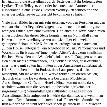
Ergänzt wird die Ausstellung durch Texte des mit ihr befreundeten
Lyrikers Toon Tellegen, einer der bedeutendsten Autoren der
Niederlande. Seine Texte zu diesen Werkzyklen schrieb er ohne
eines der Bilder zuvor zu Gesicht bekommen zu haben.
Viele ihrer Bilder haben mir sehr gefallen, von den Personen mit den
weit auseinander liegenden Augen bis zu denen, die mit nur ganz
wenigen Linien gezeichnet wurden. Und auch die Texte haben mich
angesprochen. An dieser Stelle könnte man im Normalfall einen
Haken an die Ausstellung setzen und sich über eine weitere
gelungene Schau im MAK freuen. Allerdings hat man auch ein
„Open House“ integriert, „ein Angebot an Musik, Performances und
Workshops für Besucher*innen jeden Alters“, das „zum sinnlichen
Erleben, Verweilen und Wandeln“ einladen soll. Dagegen wäre an
sich auch nichts einzuwenden, unglücklich ist aber, dass offenbar
alles, was damit zu tun hat, mitten in der Ausstellung aufgebaut ist:
Hier Stuhlreihen und ein Podest, dort Lautsprecher, da ein
Mischpult, Sitzsäcke usw. Die Werke wirken (an diesen Stellen)
dadurch eher wie Dekoration, wie bei diesen Möchtegern-
Ausstellungen in Cafés und Hotels. Hinzu kommt noch, dass, je
nachdem wann man die Ausstellung besucht, gar keine der
insgesamt 46 (!) Veranstaltungen stattfindet. Da alles auf der
Ausstellungsfläche aufgebaut ist, wirkt das dann so, wie wenn man
zu einem Event kommt und entweder als Erster viele Stunden zu
früh auf der Matte steht oder alles schon gelaufen ist. Ein bisschen