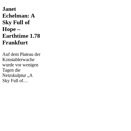
Janet
Janet
Echelman:
Echelman: A
A
Sky Full of
Sky
Hope –
Full
of
Earthtime 1.78
Hope
Frankfurt
–
Earthtime
Auf dem Plateau der
1.78
Konstablerwache
Frankfurt
wurde vor wenigen
Tagen die
Netzskulptur „A
Sky Full of…