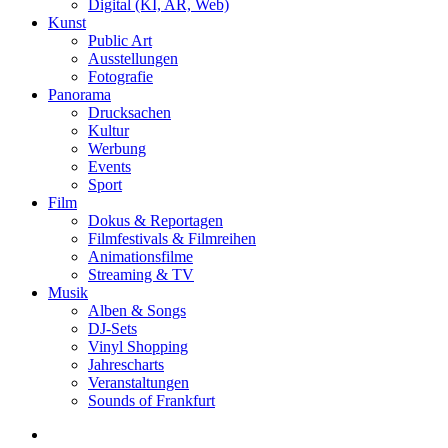
Digital (KI, AR, Web)
Kunst
Public Art
Ausstellungen
Fotografie
Panorama
Drucksachen
Kultur
Werbung
Events
Sport
Film
Dokus & Reportagen
Filmfestivals & Filmreihen
Animationsfilme
Streaming & TV
Musik
Alben & Songs
DJ-Sets
Vinyl Shopping
Jahrescharts
Veranstaltungen
Sounds of Frankfurt
search