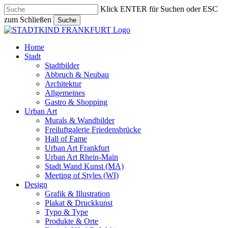
Skip
Klick ENTER für Suchen oder ESC
to
zum Schließen
Suche
main
Close
content
Search
search
Menu
Home
Stadt
Stadtbilder
Abbruch & Neubau
Architektur
Allgemeines
Gastro & Shopping
Urban Art
Murals & Wandbilder
Freiluftgalerie Friedensbrücke
Hall of Fame
Urban Art Frankfurt
Urban Art Rhein-Main
Stadt Wand Kunst (MA)
Meeting of Styles (WI)
Design
Grafik & Illustration
Plakat & Druckkunst
Typo & Type
Produkte & Orte