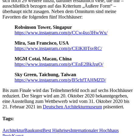
sich noch 29 weitere hinzu, darunter erstaunlich viele, die mir –
ausschließlich bezogen auf das Kriterium „Äußere Form“ –
überhaupt nicht zusagen. Neben dem Omniturm sind meine
Favoriten die folgenden fünf Hochhäuser:
Robsinson Tower, Singapur
https://www.instagram.com/p/CCw4xo3HwWx/
Mira, San Francisco, USA
https://www.instagram.com/p/CElKI0TsvRC/
MGM Cotai, Macau, China
https://www.instagram.com/p/CEnE2BkJzgO/
Sky Green, Taichung, Taiwan
https://www.instagram.com/p/B5chfTAHMZD/
Bis zum Finale wird das Teilnehmerfeld noch auf sechs Hochhäuser
reduziert. Der Sieger wird am 20. Oktober 2020 bekanntgegeben,
eine Ausstellung zum Wettbewerb wird vom 31. Oktober 2020 bis
21. Februar 2021 im
Deutschen Architekturmuseum
präsentiert.
Tags:
Architektur
Baukunst
Best Highrises
Internationaler Hochhaus
Preis
Kunst