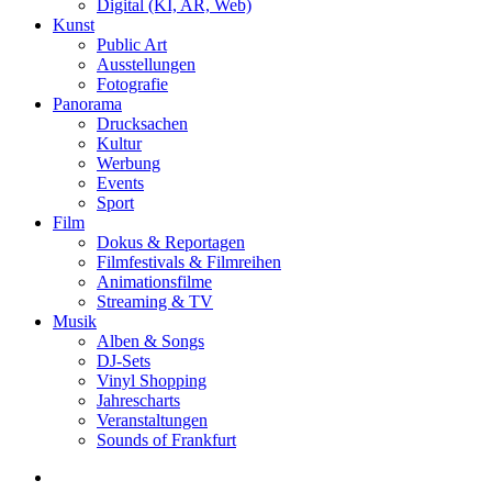
Digital (KI, AR, Web)
Kunst
Public Art
Ausstellungen
Fotografie
Panorama
Drucksachen
Kultur
Werbung
Events
Sport
Film
Dokus & Reportagen
Filmfestivals & Filmreihen
Animationsfilme
Streaming & TV
Musik
Alben & Songs
DJ-Sets
Vinyl Shopping
Jahrescharts
Veranstaltungen
Sounds of Frankfurt
search