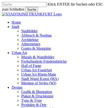
Skip
Klick ENTER für Suchen oder ESC
to
zum Schließen
Suche
main
Close
content
Search
search
Menu
Home
Stadt
Stadtbilder
Abbruch & Neubau
Architektur
Allgemeines
Gastro & Shopping
Urban Art
Murals & Wandbilder
Freiluftgalerie Friedensbrücke
Hall of Fame
Urban Art Frankfurt
Urban Art Rhein-Main
Stadt Wand Kunst (MA)
Meeting of Styles (WI)
Design
Grafik & Illustration
Plakat & Druckkunst
Typo & Type
Produkte & Orte