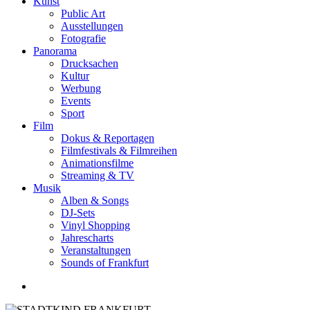
Kunst
Public Art
Ausstellungen
Fotografie
Panorama
Drucksachen
Kultur
Werbung
Events
Sport
Film
Dokus & Reportagen
Filmfestivals & Filmreihen
Animationsfilme
Streaming & TV
Musik
Alben & Songs
DJ-Sets
Vinyl Shopping
Jahrescharts
Veranstaltungen
Sounds of Frankfurt
search