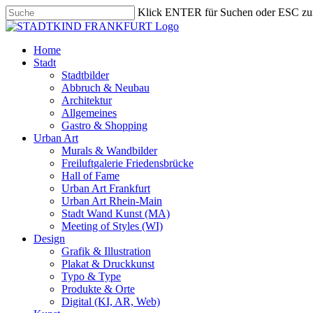
Skip
Klick ENTER für Suchen oder ESC zu
to
Close
main
Search
content
search
Menu
Home
Stadt
Stadtbilder
Abbruch & Neubau
Architektur
Allgemeines
Gastro & Shopping
Urban Art
Murals & Wandbilder
Freiluftgalerie Friedensbrücke
Hall of Fame
Urban Art Frankfurt
Urban Art Rhein-Main
Stadt Wand Kunst (MA)
Meeting of Styles (WI)
Design
Grafik & Illustration
Plakat & Druckkunst
Typo & Type
Produkte & Orte
Digital (KI, AR, Web)