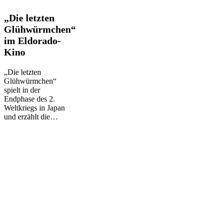
„Die
„Die letzten
letzten
Glühwürmchen“
Glühwürmchen“
im Eldorado-
im
Kino
Eldorado-
Kino
„Die letzten
Glühwürmchen“
spielt in der
Endphase des 2.
Weltkriegs in Japan
und erzählt die…