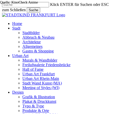
Quelle: KinoCheck Anime
Skip
Klick ENTER für Suchen oder ESC
to
zum Schließen
Suche
main
Close
content
Search
search
Menu
Home
Stadt
Stadtbilder
Abbruch & Neubau
Architektur
Allgemeines
Gastro & Shopping
Urban Art
Murals & Wandbilder
Freiluftgalerie Friedensbrücke
Hall of Fame
Urban Art Frankfurt
Urban Art Rhein-Main
Stadt Wand Kunst (MA)
Meeting of Styles (WI)
Design
Grafik & Illustration
Plakat & Druckkunst
Typo & Type
Produkte & Orte