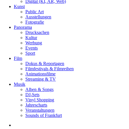
Digital (KI, AR, Web)
Kunst
Public Art
Ausstellungen
Fotografie
Panorama
Drucksachen
Kultur
Werbung
Events
Sport
Film
Dokus & Reportagen
Filmfestivals & Filmreihen
Animationsfilme
Streaming & TV
Musik
Alben & Songs
DJ-Sets
Vinyl Shopping
Jahrescharts
Veranstaltungen
Sounds of Frankfurt
search