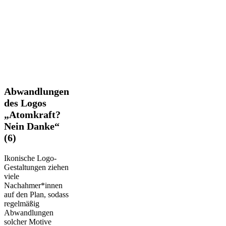
Abwandlungen
Abwandlungen
des
des Logos
Logos
„Atomkraft?
„Atomkraft?
Nein Danke“
Nein
Danke“
(6)
(6)
Ikonische Logo-
Gestaltungen ziehen
viele
Nachahmer*innen
auf den Plan, sodass
regelmäßig
Abwandlungen
solcher Motive