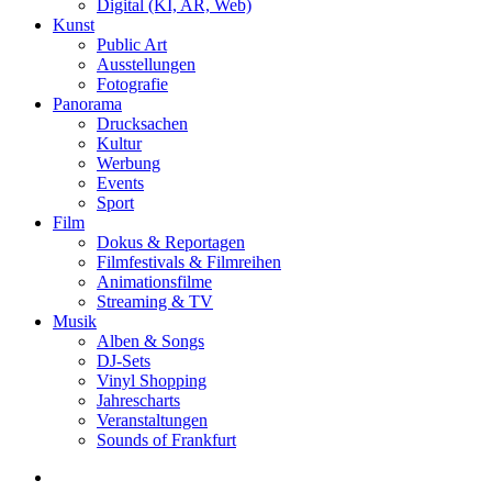
Digital (KI, AR, Web)
Kunst
Public Art
Ausstellungen
Fotografie
Panorama
Drucksachen
Kultur
Werbung
Events
Sport
Film
Dokus & Reportagen
Filmfestivals & Filmreihen
Animationsfilme
Streaming & TV
Musik
Alben & Songs
DJ-Sets
Vinyl Shopping
Jahrescharts
Veranstaltungen
Sounds of Frankfurt
search