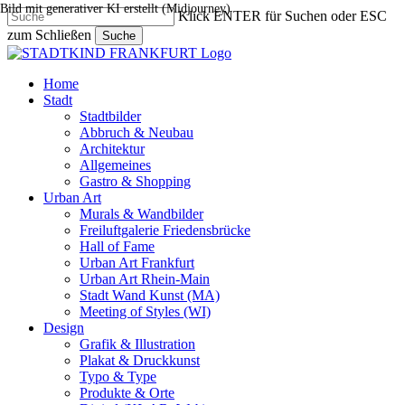
Bild mit generativer KI erstellt (Midjourney)
Skip
Klick ENTER für Suchen oder ESC
to
zum Schließen
Suche
main
Close
content
Search
search
Menu
Home
Stadt
Stadtbilder
Abbruch & Neubau
Architektur
Allgemeines
Gastro & Shopping
Urban Art
Murals & Wandbilder
Freiluftgalerie Friedensbrücke
Hall of Fame
Urban Art Frankfurt
Urban Art Rhein-Main
Stadt Wand Kunst (MA)
Meeting of Styles (WI)
Design
Grafik & Illustration
Plakat & Druckkunst
Typo & Type
Produkte & Orte