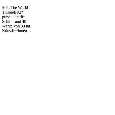
Through
AI
Mit „The World
Through AI“
präsentiert die
Schirn rund 40
Werke von 30 int.
Künstler*innen…