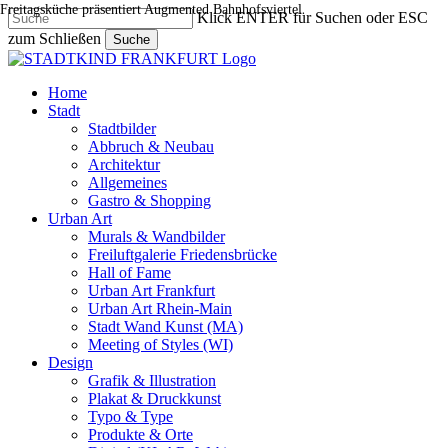
Freitagsküche präsentiert Augmented Bahnhofsviertel
Skip
Klick ENTER für Suchen oder ESC
to
zum Schließen
Suche
main
Close
content
Search
search
Menu
Home
Stadt
Stadtbilder
Abbruch & Neubau
Architektur
Allgemeines
Gastro & Shopping
Urban Art
Murals & Wandbilder
Freiluftgalerie Friedensbrücke
Hall of Fame
Urban Art Frankfurt
Urban Art Rhein-Main
Stadt Wand Kunst (MA)
Meeting of Styles (WI)
Design
Grafik & Illustration
Plakat & Druckkunst
Typo & Type
Produkte & Orte