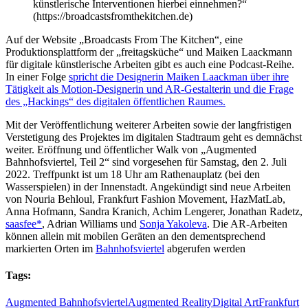
künstlerische Interventionen hierbei einnehmen?“
(https://broadcastsfromthekitchen.de)
Auf der Website „Broadcasts From The Kitchen“, eine
Produktionsplattform der „freitagsküche“ und Maiken Laackmann
für digitale künstlerische Arbeiten gibt es auch eine Podcast-Reihe.
In einer Folge
spricht die Designerin Maiken Laackman über ihre
Tätigkeit als Motion-Designerin und AR-Gestalterin und die Frage
des „Hackings“ des digitalen öffentlichen Raumes.
Mit der Veröffentlichung weiterer Arbeiten sowie der langfristigen
Verstetigung des Projektes im digitalen Stadtraum geht es demnächst
weiter. Eröffnung und öffentlicher Walk von „Augmented
Bahnhofsviertel, Teil 2“ sind vorgesehen für Samstag, den 2. Juli
2022. Treffpunkt ist um 18 Uhr am Rathenauplatz (bei den
Wasserspielen) in der Innenstadt. Angekündigt sind neue Arbeiten
von Nouria Behloul, Frankfurt Fashion Movement, HazMatLab,
Anna Hofmann, Sandra Kranich, Achim Lengerer, Jonathan Radetz,
saasfee*
, Adrian Williams und
Sonja Yakoleva
. Die AR-Arbeiten
können allein mit mobilen Geräten an den dementsprechend
markierten Orten im
Bahnhofsviertel
abgerufen werden
Tags:
Augmented Bahnhofsviertel
Augmented Reality
Digital Art
Frankfurt