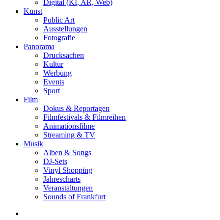
Digital (KI, AR, Web)
Kunst
Public Art
Ausstellungen
Fotografie
Panorama
Drucksachen
Kultur
Werbung
Events
Sport
Film
Dokus & Reportagen
Filmfestivals & Filmreihen
Animationsfilme
Streaming & TV
Musik
Alben & Songs
DJ-Sets
Vinyl Shopping
Jahrescharts
Veranstaltungen
Sounds of Frankfurt
search