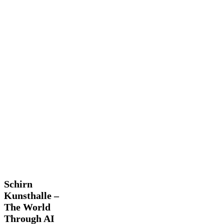
Schirn
Schirn
Kunsthalle
Kunsthalle –
–
The World
The
Through AI
World