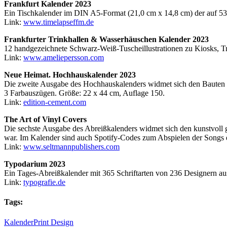
Frankfurt Kalender 2023
Ein Tischkalender im DIN A5-Format (21,0 cm x 14,8 cm) der auf 53 
Link:
www.timelapseffm.de
Frankfurter Trinkhallen & Wasserhäuschen Kalender 2023
12 handgezeichnete Schwarz-Weiß-Tuscheillustrationen zu Kiosks, T
Link:
www.ameliepersson.com
Neue Heimat. Hochhauskalender 2023
Die zweite Ausgabe des Hochhauskalenders widmet sich den Bauten d
3 Farbauszügen. Größe: 22 x 44 cm, Auflage 150.
Link:
edition-cement.com
The Art of Vinyl Covers
Die sechste Ausgabe des Abreißkalenders widmet sich den kunstvoll g
war. Im Kalender sind auch Spotify-Codes zum Abspielen der Songs e
Link:
www.seltmannpublishers.com
Typodarium 2023
Ein Tages-Abreißkalender mit 365 Schriftarten von 236 Designern au
Link:
typografie.de
Tags:
Kalender
Print Design