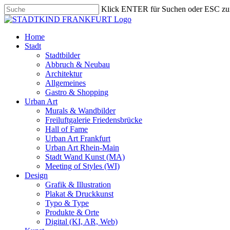
Skip
Klick ENTER für Suchen oder ESC zu
to
Close
main
Search
content
search
Menu
Home
Stadt
Stadtbilder
Abbruch & Neubau
Architektur
Allgemeines
Gastro & Shopping
Urban Art
Murals & Wandbilder
Freiluftgalerie Friedensbrücke
Hall of Fame
Urban Art Frankfurt
Urban Art Rhein-Main
Stadt Wand Kunst (MA)
Meeting of Styles (WI)
Design
Grafik & Illustration
Plakat & Druckkunst
Typo & Type
Produkte & Orte
Digital (KI, AR, Web)