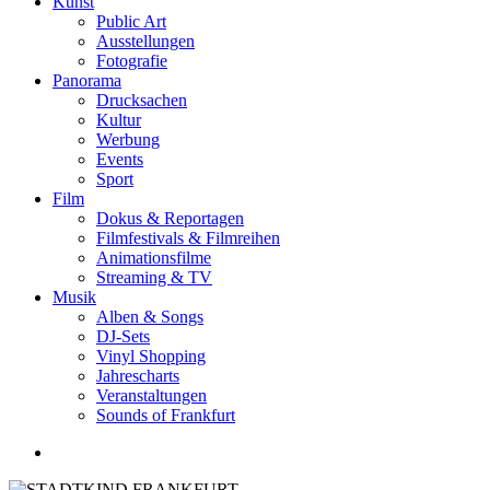
Kunst
Public Art
Ausstellungen
Fotografie
Panorama
Drucksachen
Kultur
Werbung
Events
Sport
Film
Dokus & Reportagen
Filmfestivals & Filmreihen
Animationsfilme
Streaming & TV
Musik
Alben & Songs
DJ-Sets
Vinyl Shopping
Jahrescharts
Veranstaltungen
Sounds of Frankfurt
search