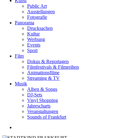
Kunst
Public Art
Ausstellungen
Fotografie
Panorama
Drucksachen
Kultur
Werbung
Events
Sport
Film
Dokus & Reportagen
Filmfestivals & Filmreihen
Animationsfilme
Streaming & TV
Musik
Alben & Songs
DJ-Sets
Vinyl Shopping
Jahrescharts
Veranstaltungen
Sounds of Frankfurt
search