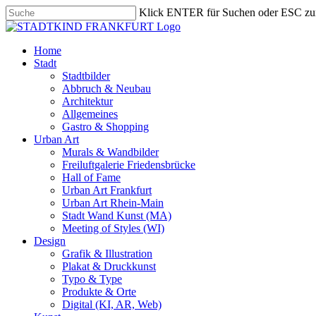
Skip
Klick ENTER für Suchen oder ESC zu
to
Close
main
Search
content
search
Menu
Home
Stadt
Stadtbilder
Abbruch & Neubau
Architektur
Allgemeines
Gastro & Shopping
Urban Art
Murals & Wandbilder
Freiluftgalerie Friedensbrücke
Hall of Fame
Urban Art Frankfurt
Urban Art Rhein-Main
Stadt Wand Kunst (MA)
Meeting of Styles (WI)
Design
Grafik & Illustration
Plakat & Druckkunst
Typo & Type
Produkte & Orte
Digital (KI, AR, Web)