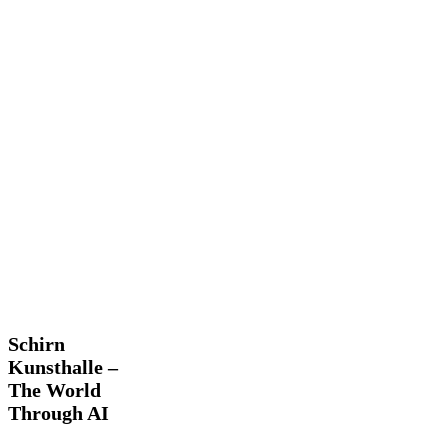
Schirn
Schirn
Kunsthalle
Kunsthalle –
–
The World
The
Through AI
World
Through