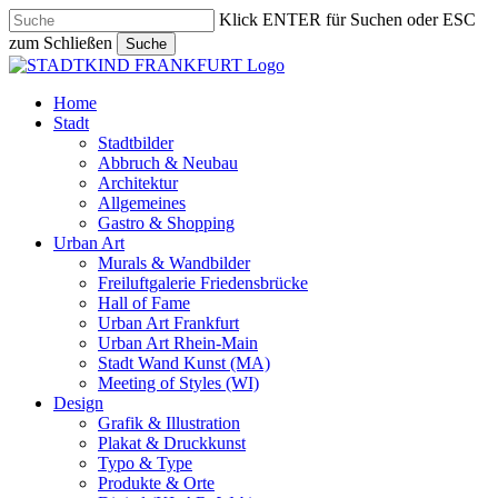
Skip
Klick ENTER für Suchen oder ESC
to
zum Schließen
Suche
main
Close
content
Search
search
Menu
Home
Stadt
Stadtbilder
Abbruch & Neubau
Architektur
Allgemeines
Gastro & Shopping
Urban Art
Murals & Wandbilder
Freiluftgalerie Friedensbrücke
Hall of Fame
Urban Art Frankfurt
Urban Art Rhein-Main
Stadt Wand Kunst (MA)
Meeting of Styles (WI)
Design
Grafik & Illustration
Plakat & Druckkunst
Typo & Type
Produkte & Orte