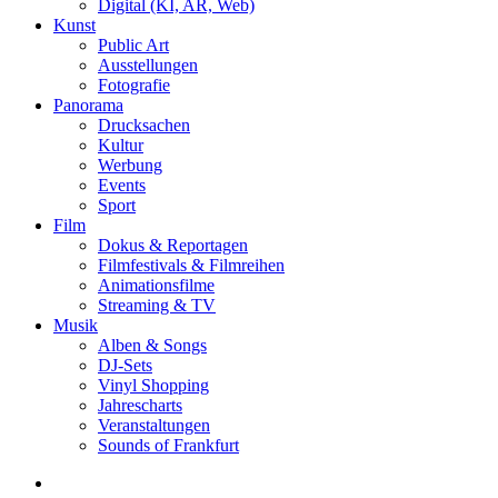
Digital (KI, AR, Web)
Kunst
Public Art
Ausstellungen
Fotografie
Panorama
Drucksachen
Kultur
Werbung
Events
Sport
Film
Dokus & Reportagen
Filmfestivals & Filmreihen
Animationsfilme
Streaming & TV
Musik
Alben & Songs
DJ-Sets
Vinyl Shopping
Jahrescharts
Veranstaltungen
Sounds of Frankfurt
search