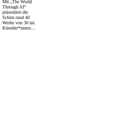
AI
Mit „The World
Through AI“
präsentiert die
Schirn rund 40
Werke von 30 int.
Künstler*innen…