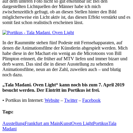
auf dem unteren Foto nicht so gut erkennbar ist: Bei den
dargestellten Lichtquellen der Männer habe ich mich
zwischenzeitlich gefragt, ob an diesen Stellen hinter den Bild
möglicherweise ein Licht aktiv ist, das diesen Effekt verstärkt und es
somit fast schon realistisch erscheinen lässt.
In der Raummitte stehen fünf Podeste mit Fernsehapparaten, auf
denen die Animationsfilme der Künstlerin abgespielt werden. Mich
habe diese in der Machart ein wenig an die Microtoons von Bill
Plimpton erinnert, die früher auf MTV liefen und immer bizarr und
derb waren. Das sind die in dieser Ausstellung zu sehenden
Animationsfilme, neun an der Zahl, zuweilen auch – und blutig
noch dazu.
„Tala Madani. Oven Light“ kann noch bis zum 7. April 2019
besucht werden. Der Eintritt im Portikus ist frei.
• Portikus im Internet:
Website
–
Twitter
–
Facebook
Tags:
Ausstellung
Frankfurt am Main
Kunst
Oven Light
Portikus
Tala
Madani