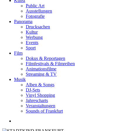
Kunst
Public Art
Ausstellungen
Fotografie
Panorama
Drucksachen
Kultur
Werbung
Events
Sport
Film
Dokus & Reportagen
Filmfestivals & Filmreihen
Animationsfilme
Streaming & TV
Musik
Alben & Songs
DJ-Sets
Vinyl Shopping
Jahrescharts
Veranstaltungen
Sounds of Frankfurt
search