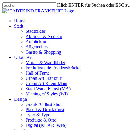
Skip
Klick ENTER für Suchen oder ESC zu
to
Close
main
Search
content
search
Menu
Home
Stadt
Stadtbilder
Abbruch & Neubau
Architektur
Allgemeines
Gastro & Shopping
Urban Art
Murals & Wandbilder
Freiluftgalerie Friedensbrücke
Hall of Fame
Urban Art Frankfurt
Urban Art Rhein-Main
Stadt Wand Kunst (MA)
Meeting of Styles (WI)
Design
Grafik & Illustration
Plakat & Druckkunst
Typo & Type
Produkte & Orte
Digital (KI, AR, Web)