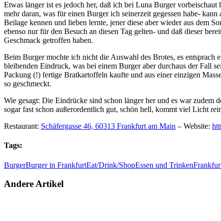
Etwas länger ist es jedoch her, daß ich bei Luna Burger vorbeischau
mehr daran, was für einen Burger ich seinerzeit gegessen habe- kann 
Beilage kennen und lieben lernte, jener diese aber wieder aus dem S
ebenso nur für den Besuch an diesen Tag gelten- und daß dieser berei
Geschmack getroffen haben.
Beim Burger mochte ich nicht die Auswahl des Brotes, es entsprach e
bleibenden Eindruck, was bei einem Burger aber durchaus der Fall sein
Packung (!) fertige Bratkartoffeln kaufte und aus einer einzigen Mas
so geschmeckt.
Wie gesagt: Die Eindrücke sind schon länger her und es war zudem der 
sogar fast schon außerordentlich gut, schön hell, kommt viel Licht re
Restaurant:
Schäfergasse 46, 60313 Frankfurt am Main
– Website:
htt
Tags:
Burger
Burger in Frankfurt
Eat/Drink/Shop
Essen und Trinken
Frankfur
Andere Artikel