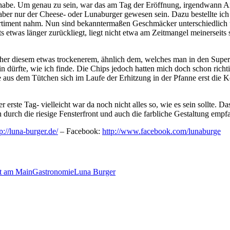
t habe. Um genau zu sein, war das am Tag der Eröffnung, irgendwann Anf
aber nur der Cheese- oder Lunaburger gewesen sein. Dazu bestellte ich
ortiment nahm. Nun sind bekanntermaßen Geschmäcker unterschiedlich un
ts etwas länger zurückliegt, liegt nicht etwa am Zeitmangel meinerseit
her diesem etwas trockenerem, ähnlich dem, welches man in den Superm
 dürfte, wie ich finde. Die Chips jedoch hatten mich doch schon richtig
se aus dem Tütchen sich im Laufe der Erhitzung in der Pfanne erst die 
erste Tag- vielleicht war da noch nicht alles so, wie es sein sollte. D
in durch die riesige Fensterfront und auch die farbliche Gestaltung empf
p://luna-burger.de/
– Facebook:
http://www.facebook.com/lunaburge
t am Main
Gastronomie
Luna Burger