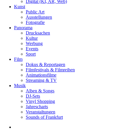
Digital (KI, AR, Web)
Kunst
Public Art
Ausstellungen
Fotografie
Panorama
Drucksachen
Kultur
Werbung
Events
Sport
Film
Dokus & Reportagen
Filmfestivals & Filmreihen
Animationsfilme
Streaming & TV
Musik
Alben & Songs
DJ-Sets
Vinyl Shopping
Jahrescharts
Veranstaltungen
Sounds of Frankfurt
search