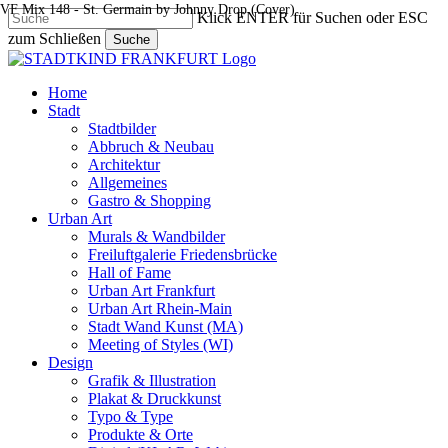
VF Mix 148 - St. Germain by Johnny Drop (Cover)
Skip
Klick ENTER für Suchen oder ESC
to
zum Schließen
Suche
main
Close
content
Search
search
Menu
Home
Stadt
Stadtbilder
Abbruch & Neubau
Architektur
Allgemeines
Gastro & Shopping
Urban Art
Murals & Wandbilder
Freiluftgalerie Friedensbrücke
Hall of Fame
Urban Art Frankfurt
Urban Art Rhein-Main
Stadt Wand Kunst (MA)
Meeting of Styles (WI)
Design
Grafik & Illustration
Plakat & Druckkunst
Typo & Type
Produkte & Orte