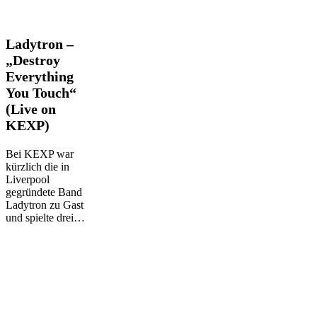
Ladytron
Ladytron –
–
„Destroy
„Destroy
Everything
Everything
You Touch“
You
Touch“
(Live on
(Live
KEXP)
on
KEXP)
Bei KEXP war
kürzlich die in
Liverpool
gegründete Band
Ladytron zu Gast
und spielte drei…