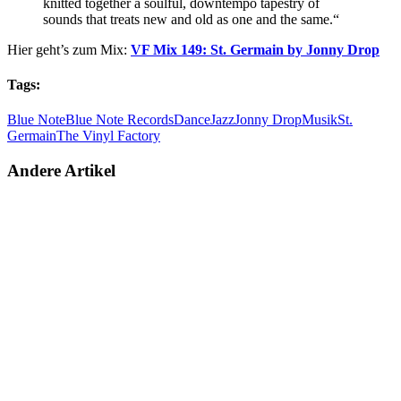
knitted together a soulful, downtempo tapestry of
sounds that treats new and old as one and the same.“
Hier geht’s zum Mix:
VF Mix 149: St. Germain by Jonny Drop
Tags:
Blue Note
Blue Note Records
Dance
Jazz
Jonny Drop
Musik
St.
Germain
The Vinyl Factory
Andere Artikel