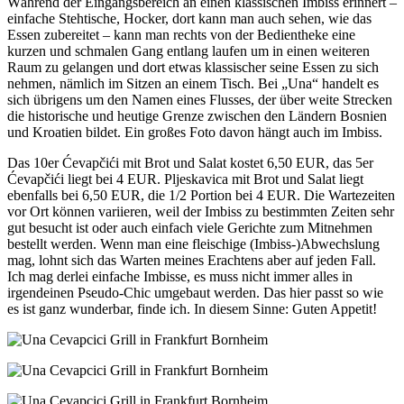
Während der Eingangsbereich an einen klassischen Imbiss erinnert –
einfache Stehtische, Hocker, dort kann man auch sehen, wie das
Essen zubereitet – kann man rechts von der Bedientheke eine
kurzen und schmalen Gang entlang laufen um in einen weiteren
Raum zu gelangen und dort etwas klassischer seine Essen zu sich
nehmen, nämlich im Sitzen an einem Tisch. Bei „Una“ handelt es
sich übrigens um den Namen eines Flusses, der über weite Strecken
die historische und heutige Grenze zwischen den Ländern Bosnien
und Kroatien bildet. Ein großes Foto davon hängt auch im Imbiss.
Das 10er Ćevapčići mit Brot und Salat kostet 6,50 EUR, das 5er
Ćevapčići liegt bei 4 EUR. Pljeskavica mit Brot und Salat liegt
ebenfalls bei 6,50 EUR, die 1/2 Portion bei 4 EUR. Die Wartezeiten
vor Ort können variieren, weil der Imbiss zu bestimmten Zeiten sehr
gut besucht ist oder auch einfach viele Gerichte zum Mitnehmen
bestellt werden. Wenn man eine fleischige (Imbiss-)Abwechslung
mag, lohnt sich das Warten meines Erachtens aber auf jeden Fall.
Ich mag derlei einfache Imbisse, es muss nicht immer alles in
irgendeinen Pseudo-Chic umgebaut werden. Das hier passt so wie
es ist ganz wunderbar, finde ich. In diesem Sinne: Guten Appetit!