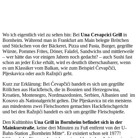
Wo ich eigentlich viel zu selten bin: Bei
Una Cevapcici Grill
in
Bornheim. Während man in Frankfurt am Main belegte Brötchen
und Stückchen von der Bäckerei, Pizza und Pasta, Burger, gegrillte
Würste, Pommes Frites, Döner, Falafel, Sandwichs und mittlerweile
– wer hätte das vor einigen Jahren noch gedacht? – auch Sushi fast
schon an jeder Ecke erhält, wird es deutlich überschaubarer, wenn
es um Klassiker vom Balkan, wie zum Beispiel Ćevapčići,
Pljeskavica oder auch Ražnjići geht.
Kurz zur Erklärung: Bei Ćevapčići handelt es sich um gegrillte
Röllchen aus Hackfleisch, die in Bosnien und Herzegowina,
Kroatien, Montenegro, Nordmazedonien, Serbien, Albanien und im
Kosovo als Nationalgericht gelten. Die Pljeskavica ist ein meistens
aus mindestens zwei Fleischsorten gemachtes Hackfleischgericht
und bei den Ražnjići handelt es sich um gegrillte Fleischspieße.
Den Kultimbiss
Una Grill in Bornheim befindet sich in der
Mainkurstraße
, keine drei Minuten zu Fuß entfernt von der U-
Bahn-Station „Bornheim Mitte“. Er existiert schon seit 1977!