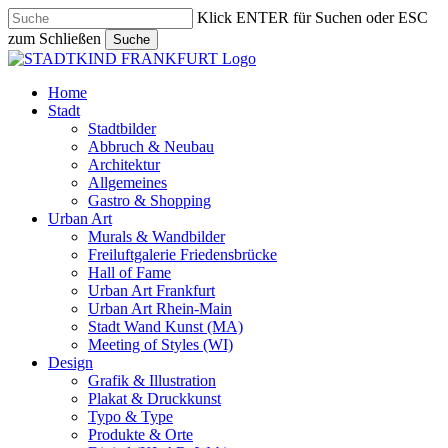
Skip
Klick ENTER für Suchen oder ESC
to
zum Schließen
Suche
main
Close
content
Search
search
Menu
Home
Stadt
Stadtbilder
Abbruch & Neubau
Architektur
Allgemeines
Gastro & Shopping
Urban Art
Murals & Wandbilder
Freiluftgalerie Friedensbrücke
Hall of Fame
Urban Art Frankfurt
Urban Art Rhein-Main
Stadt Wand Kunst (MA)
Meeting of Styles (WI)
Design
Grafik & Illustration
Plakat & Druckkunst
Typo & Type
Produkte & Orte