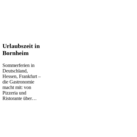
Urlaubszeit
Urlaubszeit in
in
Bornheim
Bornheim
Sommerferien in
Deutschland,
Hessen, Frankfurt –
die Gastronomie
macht mit: von
Pizzeria und
Ristorante über…