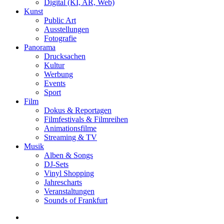
Digital (KI, AR, Web)
Kunst
Public Art
Ausstellungen
Fotografie
Panorama
Drucksachen
Kultur
Werbung
Events
Sport
Film
Dokus & Reportagen
Filmfestivals & Filmreihen
Animationsfilme
Streaming & TV
Musik
Alben & Songs
DJ-Sets
Vinyl Shopping
Jahrescharts
Veranstaltungen
Sounds of Frankfurt
search