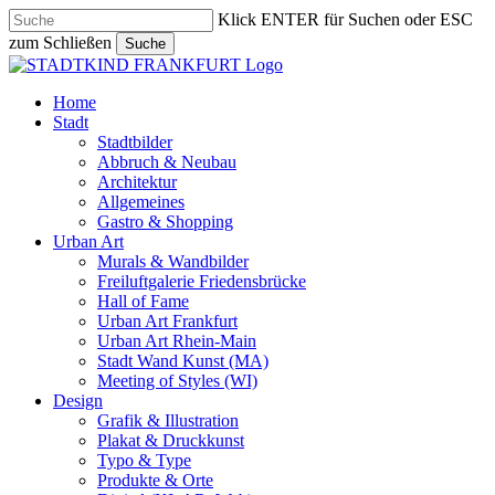
Skip
Klick ENTER für Suchen oder ESC
to
zum Schließen
Suche
main
Close
content
Search
search
Menu
Home
Stadt
Stadtbilder
Abbruch & Neubau
Architektur
Allgemeines
Gastro & Shopping
Urban Art
Murals & Wandbilder
Freiluftgalerie Friedensbrücke
Hall of Fame
Urban Art Frankfurt
Urban Art Rhein-Main
Stadt Wand Kunst (MA)
Meeting of Styles (WI)
Design
Grafik & Illustration
Plakat & Druckkunst
Typo & Type
Produkte & Orte