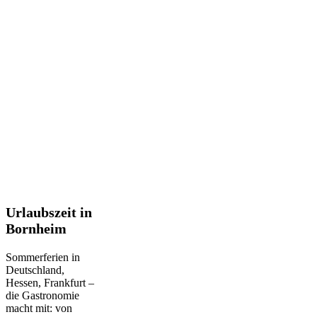
Urlaubszeit
Urlaubszeit in
in
Bornheim
Bornheim
Sommerferien in
Deutschland,
Hessen, Frankfurt –
die Gastronomie
macht mit: von