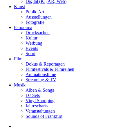
Digital (KI, AR, Web)
Kunst
Public Art
Ausstellungen
Fotografie
Panorama
Drucksachen
Kultur
Werbung
Events
Sport
Film
Dokus & Reportagen
Filmfestivals & Filmreihen
Animationsfilme
Streaming & TV
Musik
Alben & Songs
DJ-Sets
Vinyl Shopping
Jahrescharts
Veranstaltungen
Sounds of Frankfurt
search