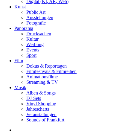
Digital (KI, AR, Web)
Kunst
Public Art
Ausstellungen
Fotografie
Panorama
Drucksachen
Kultur
Werbung
Events
Sport
Film
Dokus & Reportagen
Filmfestivals & Filmreihen
Animationsfilme
Streaming & TV
Musik
Alben & Songs
DJ-Sets
Vinyl Shopping
Jahrescharts
Veranstaltungen
Sounds of Frankfurt
search