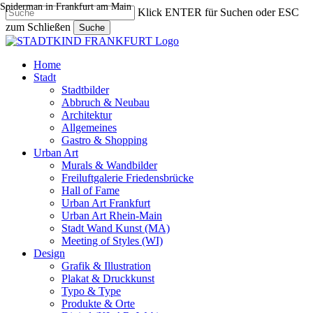
Spiderman in Frankfurt am Main
Skip
Klick ENTER für Suchen oder ESC
to
zum Schließen
Suche
main
Close
content
Search
search
Menu
Home
Stadt
Stadtbilder
Abbruch & Neubau
Architektur
Allgemeines
Gastro & Shopping
Urban Art
Murals & Wandbilder
Freiluftgalerie Friedensbrücke
Hall of Fame
Urban Art Frankfurt
Urban Art Rhein-Main
Stadt Wand Kunst (MA)
Meeting of Styles (WI)
Design
Grafik & Illustration
Plakat & Druckkunst
Typo & Type
Produkte & Orte