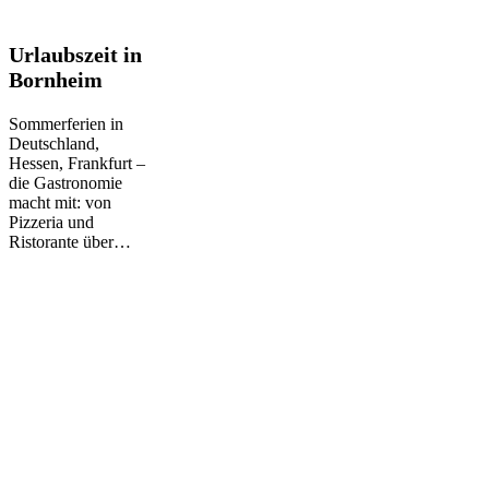
Urlaubszeit
Urlaubszeit in
in
Bornheim
Bornheim
Sommerferien in
Deutschland,
Hessen, Frankfurt –
die Gastronomie
macht mit: von
Pizzeria und
Ristorante über…