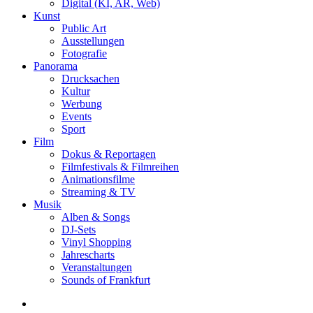
Digital (KI, AR, Web)
Kunst
Public Art
Ausstellungen
Fotografie
Panorama
Drucksachen
Kultur
Werbung
Events
Sport
Film
Dokus & Reportagen
Filmfestivals & Filmreihen
Animationsfilme
Streaming & TV
Musik
Alben & Songs
DJ-Sets
Vinyl Shopping
Jahrescharts
Veranstaltungen
Sounds of Frankfurt
search