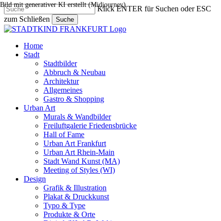
Bild mit generativer KI erstellt (Midjourney)
Skip
Klick ENTER für Suchen oder ESC
to
zum Schließen
Suche
main
Close
content
Search
search
Menu
Home
Stadt
Stadtbilder
Abbruch & Neubau
Architektur
Allgemeines
Gastro & Shopping
Urban Art
Murals & Wandbilder
Freiluftgalerie Friedensbrücke
Hall of Fame
Urban Art Frankfurt
Urban Art Rhein-Main
Stadt Wand Kunst (MA)
Meeting of Styles (WI)
Design
Grafik & Illustration
Plakat & Druckkunst
Typo & Type
Produkte & Orte