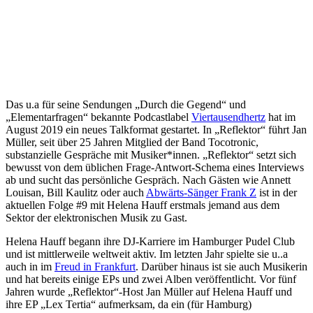
Das u.a für seine Sendungen „Durch die Gegend“ und
„Elementarfragen“ bekannte Podcastlabel
Viertausendhertz
hat im
August 2019 ein neues Talkformat gestartet. In „Reflektor“ führt Jan
Müller, seit über 25 Jahren Mitglied der Band Tocotronic,
substanzielle Gespräche mit Musiker*innen. „Reflektor“ setzt sich
bewusst von dem üblichen Frage-Antwort-Schema eines Interviews
ab und sucht das persönliche Gespräch. Nach Gästen wie Annett
Louisan, Bill Kaulitz oder auch
Abwärts-Sänger Frank Z
ist in der
aktuellen Folge #9 mit Helena Hauff erstmals jemand aus dem
Sektor der elektronischen Musik zu Gast.
Helena Hauff begann ihre DJ-Karriere im Hamburger Pudel Club
und ist mittlerweile weltweit aktiv. Im letzten Jahr spielte sie u..a
auch in im
Freud in Frankfurt
. Darüber hinaus ist sie auch Musikerin
und hat bereits einige EPs und zwei Alben veröffentlicht. Vor fünf
Jahren wurde „Reflektor“-Host Jan Müller auf Helena Hauff und
ihre EP „Lex Tertia“ aufmerksam, da ein (für Hamburg)