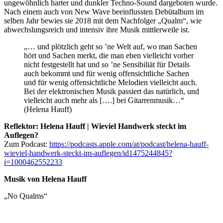
ungewöhnlich harter und dunkler Techno-Sound dargeboten wurde.
Nach einem auch von New Wave beeinflussten Debütalbum im
selben Jahr bewies sie 2018 mit dem Nachfolger „Qualm“, wie
abwechslungsreich und intensiv ihre Musik mittlerweile ist.
„… und plötzlich geht so ’ne Welt auf, wo man Sachen
hört und Sachen merkt, die man eben vielleicht vorher
nicht festgestellt hat und so ’ne Sensibiliät für Details
auch bekommt und für wenig offensichtliche Sachen
und für wenig offensichtliche Melodien vielleicht auch.
Bei der elektronischen Musik passiert das natürlich, und
vielleicht auch mehr als [….] bei Gitarrenmusik…“
(Helena Hauff)
Reflektor: Helena Hauff | Wieviel Handwerk steckt im
Auflegen?
Zum Podcast:
https://podcasts.apple.com/at/podcast/helena-hauff-
wieviel-handwerk-steckt-im-auflegen/id1475244845?
i=1000462552233
Musik von Helena Hauff
„No Qualms“