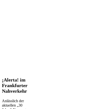
¡Alerta!
¡Alerta! im
im
Frankfurter
Frankfurter
Nahverkehr
Nahverkehr
Anlässlich der
aktuellen „30