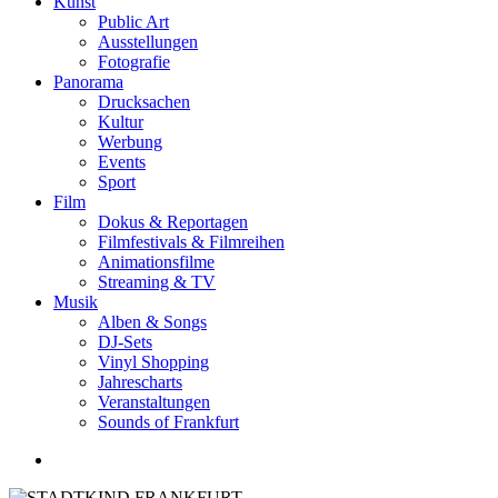
Kunst
Public Art
Ausstellungen
Fotografie
Panorama
Drucksachen
Kultur
Werbung
Events
Sport
Film
Dokus & Reportagen
Filmfestivals & Filmreihen
Animationsfilme
Streaming & TV
Musik
Alben & Songs
DJ-Sets
Vinyl Shopping
Jahrescharts
Veranstaltungen
Sounds of Frankfurt
search