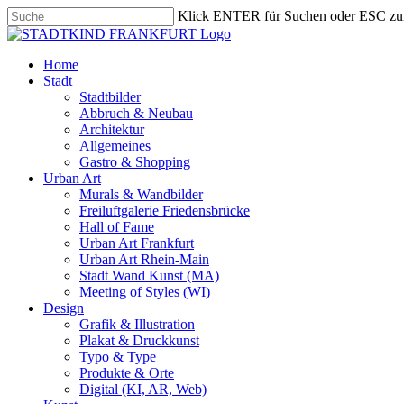
Skip
Klick ENTER für Suchen oder ESC zu
to
Close
main
Search
content
search
Menu
Home
Stadt
Stadtbilder
Abbruch & Neubau
Architektur
Allgemeines
Gastro & Shopping
Urban Art
Murals & Wandbilder
Freiluftgalerie Friedensbrücke
Hall of Fame
Urban Art Frankfurt
Urban Art Rhein-Main
Stadt Wand Kunst (MA)
Meeting of Styles (WI)
Design
Grafik & Illustration
Plakat & Druckkunst
Typo & Type
Produkte & Orte
Digital (KI, AR, Web)