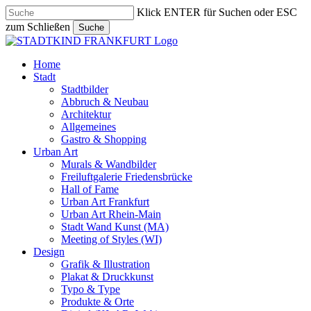
Skip
Klick ENTER für Suchen oder ESC
to
zum Schließen
Suche
main
Close
content
Search
search
Menu
Home
Stadt
Stadtbilder
Abbruch & Neubau
Architektur
Allgemeines
Gastro & Shopping
Urban Art
Murals & Wandbilder
Freiluftgalerie Friedensbrücke
Hall of Fame
Urban Art Frankfurt
Urban Art Rhein-Main
Stadt Wand Kunst (MA)
Meeting of Styles (WI)
Design
Grafik & Illustration
Plakat & Druckkunst
Typo & Type
Produkte & Orte