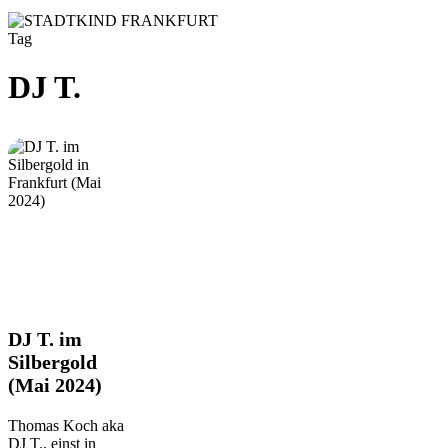
Tag
DJ T.
DJ
DJ T. im
T.
Silbergold
im
(Mai 2024)
Silbergold
(Mai
2024)
Thomas Koch aka
DJ T., einst in