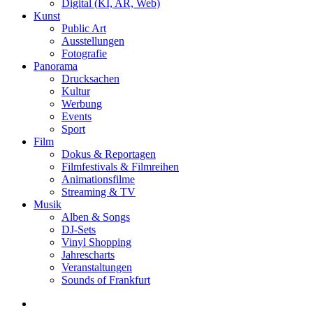
Digital (KI, AR, Web)
Kunst
Public Art
Ausstellungen
Fotografie
Panorama
Drucksachen
Kultur
Werbung
Events
Sport
Film
Dokus & Reportagen
Filmfestivals & Filmreihen
Animationsfilme
Streaming & TV
Musik
Alben & Songs
DJ-Sets
Vinyl Shopping
Jahrescharts
Veranstaltungen
Sounds of Frankfurt
search