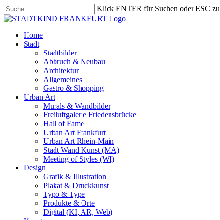
Skip
Klick ENTER für Suchen oder ESC zu
to
Close
main
Search
content
search
Menu
Home
Stadt
Stadtbilder
Abbruch & Neubau
Architektur
Allgemeines
Gastro & Shopping
Urban Art
Murals & Wandbilder
Freiluftgalerie Friedensbrücke
Hall of Fame
Urban Art Frankfurt
Urban Art Rhein-Main
Stadt Wand Kunst (MA)
Meeting of Styles (WI)
Design
Grafik & Illustration
Plakat & Druckkunst
Typo & Type
Produkte & Orte
Digital (KI, AR, Web)