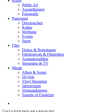
Kunst
Public Art
Ausstellungen
Fotografie
Panorama
Drucksachen
Kultur
Werbung
Events
Sport
Film
Dokus & Reportagen
Filmfestivals & Filmreihen
Animationsfilme
Streaming & TV
Musik
Alben & Songs
DJ-Sets
Vinyl Shopping
Jahrescharts
Veranstaltungen
Sounds of Frankfurt
search