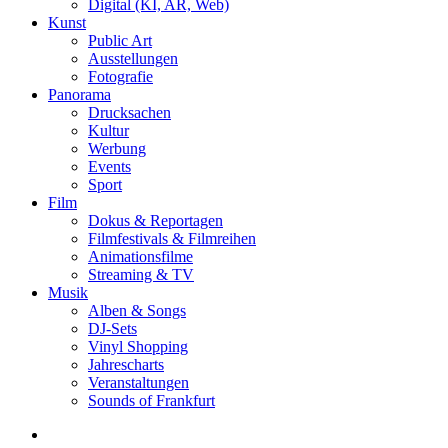
Digital (KI, AR, Web)
Kunst
Public Art
Ausstellungen
Fotografie
Panorama
Drucksachen
Kultur
Werbung
Events
Sport
Film
Dokus & Reportagen
Filmfestivals & Filmreihen
Animationsfilme
Streaming & TV
Musik
Alben & Songs
DJ-Sets
Vinyl Shopping
Jahrescharts
Veranstaltungen
Sounds of Frankfurt
search