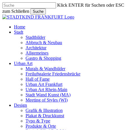
Skip
Klick ENTER für Suchen oder ESC
to
zum Schließen
Suche
main
Close
content
Search
search
Menu
Home
Stadt
Stadtbilder
Abbruch & Neubau
Architektur
Allgemeines
Gastro & Shopping
Urban Art
Murals & Wandbilder
Freiluftgalerie Friedensbrücke
Hall of Fame
Urban Art Frankfurt
Urban Art Rhein-Main
Stadt Wand Kunst (MA)
Meeting of Styles (WI)
Design
Grafik & Illustration
Plakat & Druckkunst
Typo & Type
Produkte & Orte