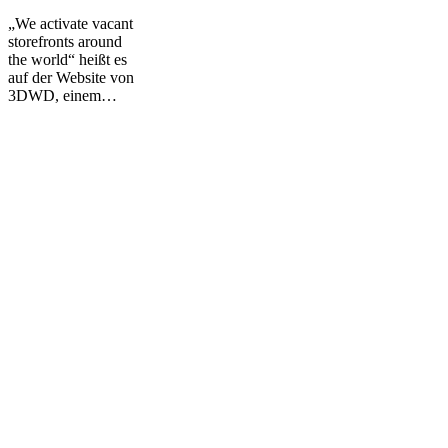
Frankfurt
„We activate vacant
storefronts around
the world“ heißt es
auf der Website von
3DWD, einem…