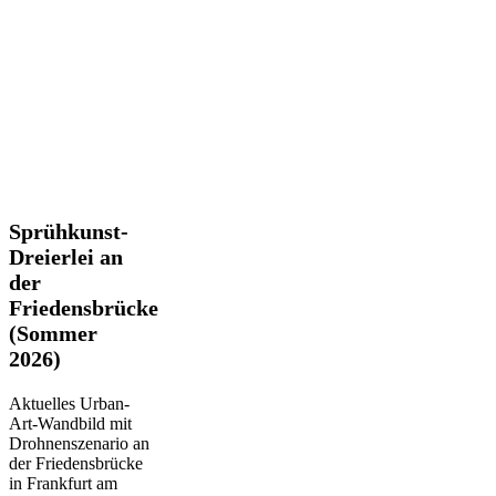
Sprühkunst-
Sprühkunst-
Dreierlei
Dreierlei an
an
der
der
Friedensbrücke
Friedensbrücke
(Sommer
(Sommer
2026)
2026)
Aktuelles Urban-
Art-Wandbild mit
Drohnenszenario an
der Friedensbrücke
in Frankfurt am