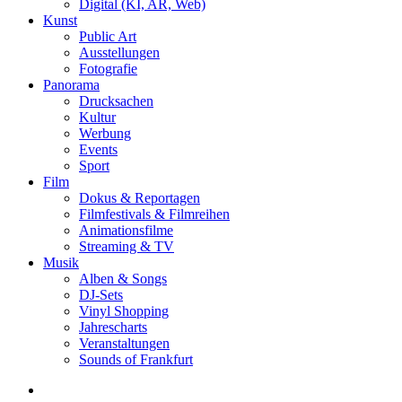
Digital (KI, AR, Web)
Kunst
Public Art
Ausstellungen
Fotografie
Panorama
Drucksachen
Kultur
Werbung
Events
Sport
Film
Dokus & Reportagen
Filmfestivals & Filmreihen
Animationsfilme
Streaming & TV
Musik
Alben & Songs
DJ-Sets
Vinyl Shopping
Jahrescharts
Veranstaltungen
Sounds of Frankfurt
search