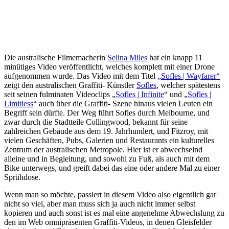
Die australische Filmemacherin
Selina Miles
hat ein knapp 11
minütiges Video veröffentlicht, welches komplett mit einer Drone
aufgenommen wurde. Das Video mit dem Titel
„
Sofles | Wayfarer“
zeigt den australischen Graffiti- Künstler
Sofles
, welcher spätestens
seit seinen fulminaten Videoclips „
Sofles | Infinite
“ und „
Sofles |
Limitless
“ auch über die Graffiti- Szene hinaus vielen Leuten ein
Begriff sein dürfte. Der Weg führt Sofles durch Melbourne, und
zwar durch die Stadtteile Collingwood, bekannt für seine
zahlreichen Gebäude aus dem 19. Jahrhundert, und Fitzroy, mit
vielen Geschäften, Pubs, Galerien und Restaurants ein kulturelles
Zentrum der australischen Metropole. Hier ist er abwechselnd
alleine und in Begleitung, und sowohl zu Fuß, als auch mit dem
Bike unterwegs, und greift dabei das eine oder andere Mal zu einer
Sprühdose.
Wenn man so möchte, passiert in diesem Video also eigentlich gar
nicht so viel, aber man muss sich ja auch nicht immer selbst
kopieren und auch sonst ist es mal eine angenehme Abwechslung zu
den im Web omnipräsenten Graffiti-Videos, in denen Gleisfelder