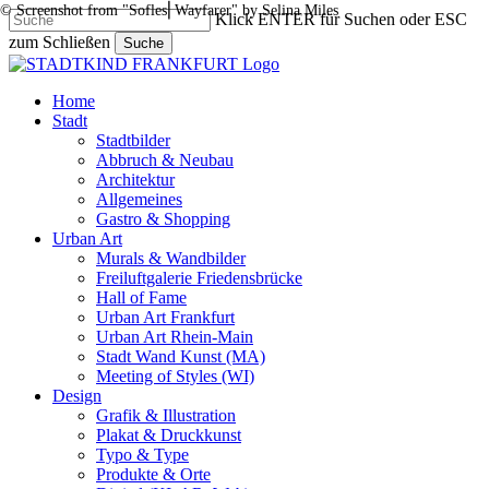
© Screenshot from "Sofles⎜Wayfarer" by Selina Miles
Skip
Klick ENTER für Suchen oder ESC
to
zum Schließen
Suche
main
Close
content
Search
search
Menu
Home
Stadt
Stadtbilder
Abbruch & Neubau
Architektur
Allgemeines
Gastro & Shopping
Urban Art
Murals & Wandbilder
Freiluftgalerie Friedensbrücke
Hall of Fame
Urban Art Frankfurt
Urban Art Rhein-Main
Stadt Wand Kunst (MA)
Meeting of Styles (WI)
Design
Grafik & Illustration
Plakat & Druckkunst
Typo & Type
Produkte & Orte