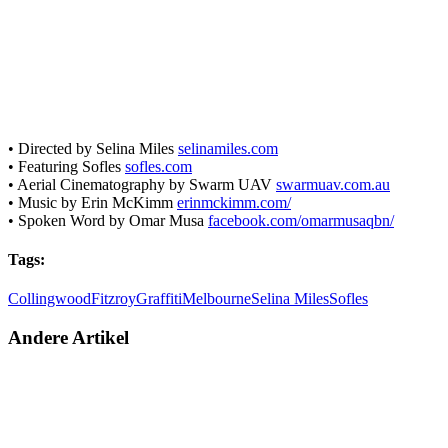
• Directed by Selina Miles
selinamiles.com
• Featuring Sofles
sofles.com
• Aerial Cinematography by Swarm UAV
swarmuav.com.au
• Music by Erin McKimm
erinmckimm.com/
• Spoken Word by Omar Musa
facebook.com/omarmusaqbn/
Tags:
Collingwood
Fitzroy
Graffiti
Melbourne
Selina Miles
Sofles
Andere Artikel