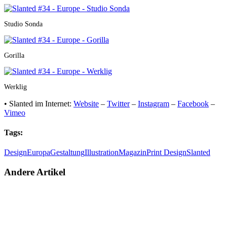
Studio Sonda
Gorilla
Werklig
• Slanted im Internet:
Website
–
Twitter
–
Instagram
–
Facebook
–
Vimeo
Tags:
Design
Europa
Gestaltung
Illustration
Magazin
Print Design
Slanted
Andere Artikel