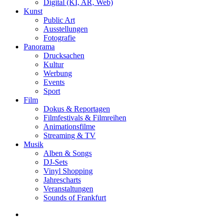
Digital (KI, AR, Web)
Kunst
Public Art
Ausstellungen
Fotografie
Panorama
Drucksachen
Kultur
Werbung
Events
Sport
Film
Dokus & Reportagen
Filmfestivals & Filmreihen
Animationsfilme
Streaming & TV
Musik
Alben & Songs
DJ-Sets
Vinyl Shopping
Jahrescharts
Veranstaltungen
Sounds of Frankfurt
search