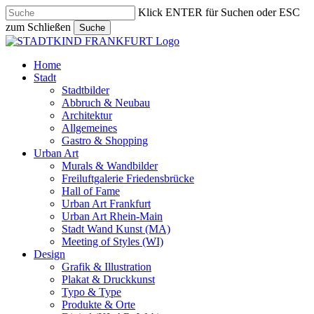
Skip
Klick ENTER für Suchen oder ESC
to
zum Schließen
Suche
main
Close
content
Search
search
Menu
Home
Stadt
Stadtbilder
Abbruch & Neubau
Architektur
Allgemeines
Gastro & Shopping
Urban Art
Murals & Wandbilder
Freiluftgalerie Friedensbrücke
Hall of Fame
Urban Art Frankfurt
Urban Art Rhein-Main
Stadt Wand Kunst (MA)
Meeting of Styles (WI)
Design
Grafik & Illustration
Plakat & Druckkunst
Typo & Type
Produkte & Orte