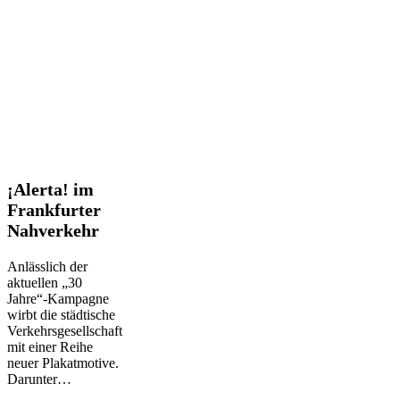
¡Alerta!
¡Alerta! im
im
Frankfurter
Frankfurter
Nahverkehr
Nahverkehr
Anlässlich der
aktuellen „30
Jahre“-Kampagne
wirbt die städtische
Verkehrsgesellschaft
mit einer Reihe
neuer Plakatmotive.
Darunter…