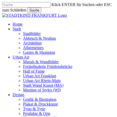
Skip
Klick ENTER für Suchen oder ESC
to
zum Schließen
Suche
main
Close
content
Search
search
Menu
Home
Stadt
Stadtbilder
Abbruch & Neubau
Architektur
Allgemeines
Gastro & Shopping
Urban Art
Murals & Wandbilder
Freiluftgalerie Friedensbrücke
Hall of Fame
Urban Art Frankfurt
Urban Art Rhein-Main
Stadt Wand Kunst (MA)
Meeting of Styles (WI)
Design
Grafik & Illustration
Plakat & Druckkunst
Typo & Type
Produkte & Orte