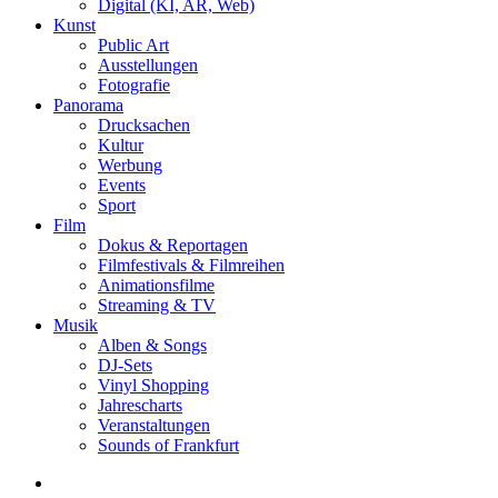
Digital (KI, AR, Web)
Kunst
Public Art
Ausstellungen
Fotografie
Panorama
Drucksachen
Kultur
Werbung
Events
Sport
Film
Dokus & Reportagen
Filmfestivals & Filmreihen
Animationsfilme
Streaming & TV
Musik
Alben & Songs
DJ-Sets
Vinyl Shopping
Jahrescharts
Veranstaltungen
Sounds of Frankfurt
search