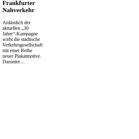
im
Frankfurter
Frankfurter
Nahverkehr
Nahverkehr
Anlässlich der
aktuellen „30
Jahre“-Kampagne
wirbt die städtische
Verkehrsgesellschaft
mit einer Reihe
neuer Plakatmotive.
Darunter…