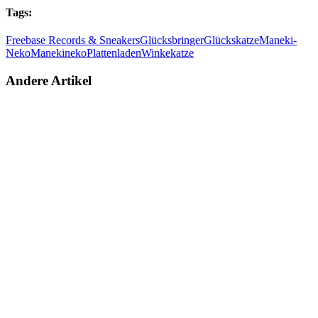
Tags:
Freebase Records & Sneakers
Glücksbringer
Glückskatze
Maneki-
Neko
Manekineko
Plattenladen
Winkekatze
Andere Artikel