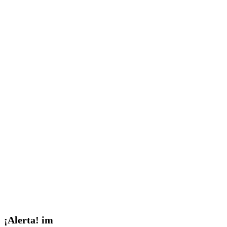
¡Alerta!
¡Alerta! im