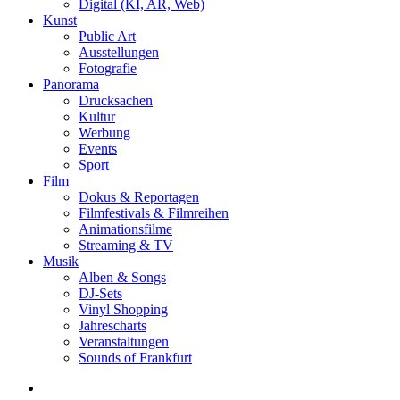
Digital (KI, AR, Web)
Kunst
Public Art
Ausstellungen
Fotografie
Panorama
Drucksachen
Kultur
Werbung
Events
Sport
Film
Dokus & Reportagen
Filmfestivals & Filmreihen
Animationsfilme
Streaming & TV
Musik
Alben & Songs
DJ-Sets
Vinyl Shopping
Jahrescharts
Veranstaltungen
Sounds of Frankfurt
search