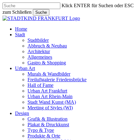
Skip
Klick ENTER für Suchen oder ESC
to
zum Schließen
Suche
main
Close
content
Search
search
Menu
Home
Stadt
Stadtbilder
Abbruch & Neubau
Architektur
Allgemeines
Gastro & Shopping
Urban Art
Murals & Wandbilder
Freiluftgalerie Friedensbrücke
Hall of Fame
Urban Art Frankfurt
Urban Art Rhein-Main
Stadt Wand Kunst (MA)
Meeting of Styles (WI)
Design
Grafik & Illustration
Plakat & Druckkunst
Typo & Type
Produkte & Orte