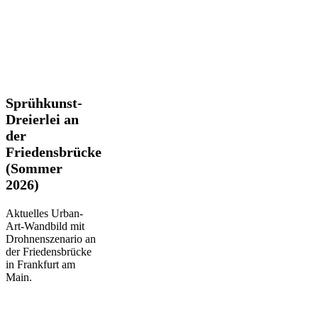
Sprühkunst-
Sprühkunst-
Dreierlei
Dreierlei an
an
der
der
Friedensbrücke
Friedensbrücke
(Sommer
(Sommer
2026)
2026)
Aktuelles Urban-
Art-Wandbild mit
Drohnenszenario an
der Friedensbrücke
in Frankfurt am
Main.