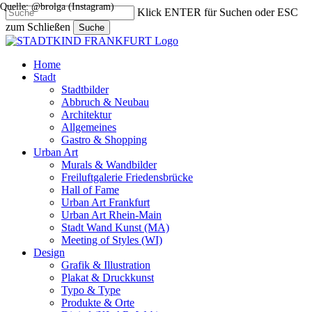
Quelle: @brolga (Instagram)
Skip
Klick ENTER für Suchen oder ESC
to
zum Schließen
Suche
main
Close
content
Search
search
Menu
Home
Stadt
Stadtbilder
Abbruch & Neubau
Architektur
Allgemeines
Gastro & Shopping
Urban Art
Murals & Wandbilder
Freiluftgalerie Friedensbrücke
Hall of Fame
Urban Art Frankfurt
Urban Art Rhein-Main
Stadt Wand Kunst (MA)
Meeting of Styles (WI)
Design
Grafik & Illustration
Plakat & Druckkunst
Typo & Type
Produkte & Orte