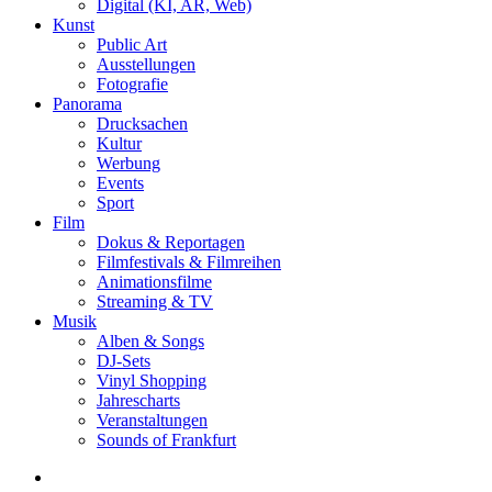
Digital (KI, AR, Web)
Kunst
Public Art
Ausstellungen
Fotografie
Panorama
Drucksachen
Kultur
Werbung
Events
Sport
Film
Dokus & Reportagen
Filmfestivals & Filmreihen
Animationsfilme
Streaming & TV
Musik
Alben & Songs
DJ-Sets
Vinyl Shopping
Jahrescharts
Veranstaltungen
Sounds of Frankfurt
search