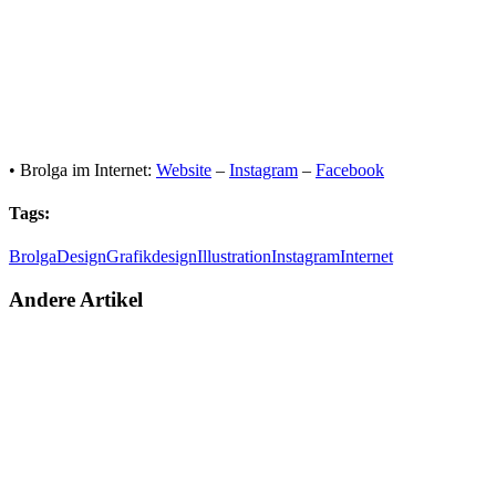
Ein Beitrag geteilt von Brolga (@brolga)
• Brolga im Internet:
Website
–
Instagram
–
Facebook
Tags:
Brolga
Design
Grafikdesign
Illustration
Instagram
Internet
Andere Artikel