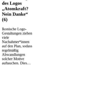
des
des Logos
Logos
„Atomkraft?
„Atomkraft?
Nein Danke“
Nein
Danke“
(6)
(6)
Ikonische Logo-
Gestaltungen ziehen
viele
Nachahmer*innen
auf den Plan, sodass
regelmäßig
Abwandlungen
solcher Motive
auftauchen. Dies…