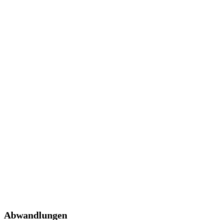
Abwandlungen
Abwandlungen