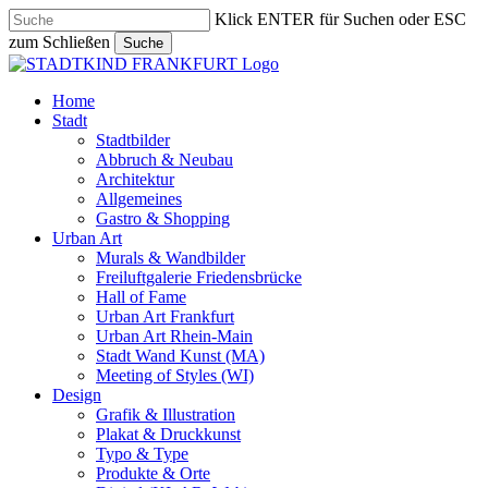
Skip
Klick ENTER für Suchen oder ESC
to
zum Schließen
Suche
main
Close
content
Search
search
Menu
Home
Stadt
Stadtbilder
Abbruch & Neubau
Architektur
Allgemeines
Gastro & Shopping
Urban Art
Murals & Wandbilder
Freiluftgalerie Friedensbrücke
Hall of Fame
Urban Art Frankfurt
Urban Art Rhein-Main
Stadt Wand Kunst (MA)
Meeting of Styles (WI)
Design
Grafik & Illustration
Plakat & Druckkunst
Typo & Type
Produkte & Orte