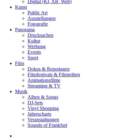
Digital (KI, AR, Web)
Kunst
Public Art
Ausstellungen
Fotografie
Panorama
Drucksachen
Kultur
Werbung
Events
Sport
Film
Dokus & Reportagen
Filmfestivals & Filmreihen
Animationsfilme
Streaming & TV
Musik
Alben & Songs
DJ-Sets
Vinyl Shopping
Jahrescharts
Veranstaltungen
Sounds of Frankfurt
search