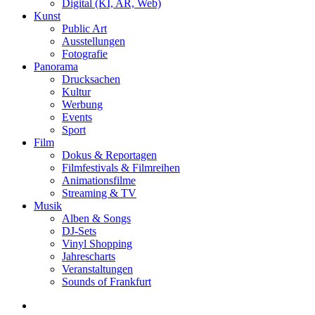
Digital (KI, AR, Web)
Kunst
Public Art
Ausstellungen
Fotografie
Panorama
Drucksachen
Kultur
Werbung
Events
Sport
Film
Dokus & Reportagen
Filmfestivals & Filmreihen
Animationsfilme
Streaming & TV
Musik
Alben & Songs
DJ-Sets
Vinyl Shopping
Jahrescharts
Veranstaltungen
Sounds of Frankfurt
search