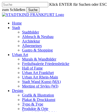
Skip
Klick ENTER für Suchen oder ESC
to
zum Schließen
Suche
main
Close
content
Search
search
Menu
Home
Stadt
Stadtbilder
Abbruch & Neubau
Architektur
Allgemeines
Gastro & Shopping
Urban Art
Murals & Wandbilder
Freiluftgalerie Friedensbrücke
Hall of Fame
Urban Art Frankfurt
Urban Art Rhein-Main
Stadt Wand Kunst (MA)
Meeting of Styles (WI)
Design
Grafik & Illustration
Plakat & Druckkunst
Typo & Type
Produkte & Orte