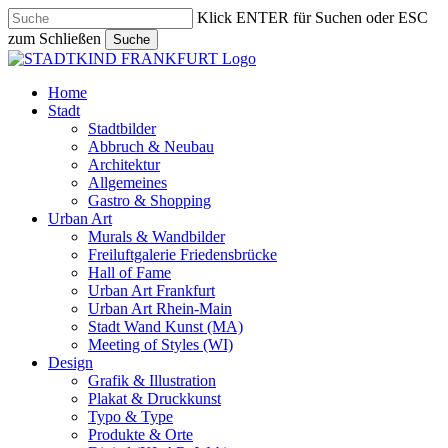
Skip
Klick ENTER für Suchen oder ESC
to
zum Schließen
Suche
main
Close
content
Search
search
Menu
Home
Stadt
Stadtbilder
Abbruch & Neubau
Architektur
Allgemeines
Gastro & Shopping
Urban Art
Murals & Wandbilder
Freiluftgalerie Friedensbrücke
Hall of Fame
Urban Art Frankfurt
Urban Art Rhein-Main
Stadt Wand Kunst (MA)
Meeting of Styles (WI)
Design
Grafik & Illustration
Plakat & Druckkunst
Typo & Type
Produkte & Orte