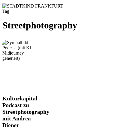
Tag
Streetphotography
Kulturkapital-
Kulturkapital-
Podcast
Podcast zu
zu
Streetphotography
Streetphotography
mit Andrea
mit
Andrea
Diener
Diener