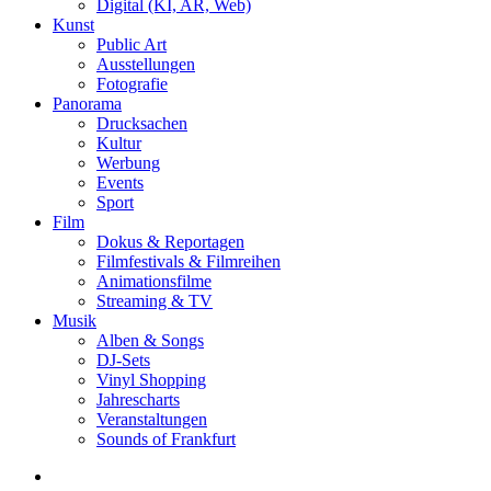
Digital (KI, AR, Web)
Kunst
Public Art
Ausstellungen
Fotografie
Panorama
Drucksachen
Kultur
Werbung
Events
Sport
Film
Dokus & Reportagen
Filmfestivals & Filmreihen
Animationsfilme
Streaming & TV
Musik
Alben & Songs
DJ-Sets
Vinyl Shopping
Jahrescharts
Veranstaltungen
Sounds of Frankfurt
search