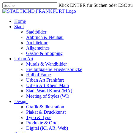
Skip
Klick ENTER für Suchen oder ESC zu
to
Close
main
Search
content
search
Menu
Home
Stadt
Stadtbilder
Abbruch & Neubau
Architektur
Allgemeines
Gastro & Shopping
Urban Art
Murals & Wandbilder
Freiluftgalerie Friedensbrücke
Hall of Fame
Urban Art Frankfurt
Urban Art Rhein-Main
Stadt Wand Kunst (MA)
Meeting of Styles (WI)
Design
Grafik & Illustration
Plakat & Druckkunst
Typo & Type
Produkte & Orte
Digital (KI, AR, Web)