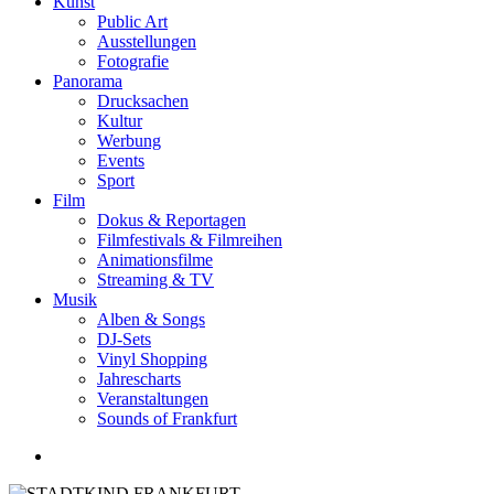
Kunst
Public Art
Ausstellungen
Fotografie
Panorama
Drucksachen
Kultur
Werbung
Events
Sport
Film
Dokus & Reportagen
Filmfestivals & Filmreihen
Animationsfilme
Streaming & TV
Musik
Alben & Songs
DJ-Sets
Vinyl Shopping
Jahrescharts
Veranstaltungen
Sounds of Frankfurt
search