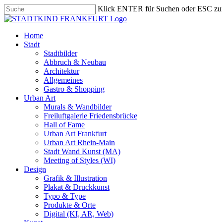
Skip
Klick ENTER für Suchen oder ESC zu
to
Close
main
Search
content
search
Menu
Home
Stadt
Stadtbilder
Abbruch & Neubau
Architektur
Allgemeines
Gastro & Shopping
Urban Art
Murals & Wandbilder
Freiluftgalerie Friedensbrücke
Hall of Fame
Urban Art Frankfurt
Urban Art Rhein-Main
Stadt Wand Kunst (MA)
Meeting of Styles (WI)
Design
Grafik & Illustration
Plakat & Druckkunst
Typo & Type
Produkte & Orte
Digital (KI, AR, Web)