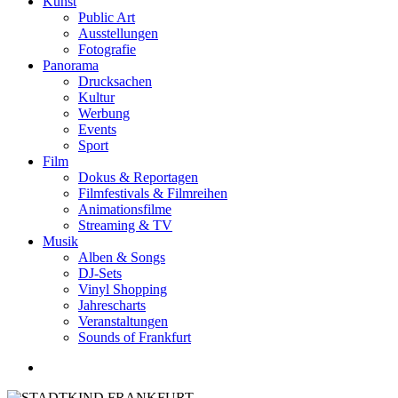
Kunst
Public Art
Ausstellungen
Fotografie
Panorama
Drucksachen
Kultur
Werbung
Events
Sport
Film
Dokus & Reportagen
Filmfestivals & Filmreihen
Animationsfilme
Streaming & TV
Musik
Alben & Songs
DJ-Sets
Vinyl Shopping
Jahrescharts
Veranstaltungen
Sounds of Frankfurt
search