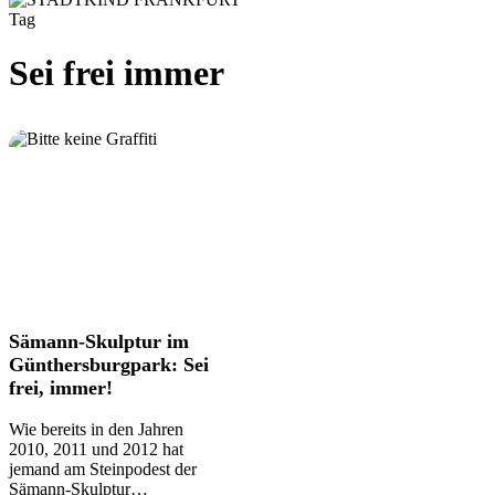
Tag
Sei frei immer
Sämann-
Sämann-Skulptur im
Skulptur
Günthersburgpark: Sei
im
frei, immer!
Günthersburgpark:
Sei
Wie bereits in den Jahren
frei,
2010, 2011 und 2012 hat
immer!
jemand am Steinpodest der
Sämann-Skulptur…