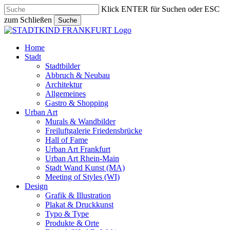
Skip
Klick ENTER für Suchen oder ESC
to
zum Schließen
Suche
main
Close
content
Search
search
Menu
Home
Stadt
Stadtbilder
Abbruch & Neubau
Architektur
Allgemeines
Gastro & Shopping
Urban Art
Murals & Wandbilder
Freiluftgalerie Friedensbrücke
Hall of Fame
Urban Art Frankfurt
Urban Art Rhein-Main
Stadt Wand Kunst (MA)
Meeting of Styles (WI)
Design
Grafik & Illustration
Plakat & Druckkunst
Typo & Type
Produkte & Orte