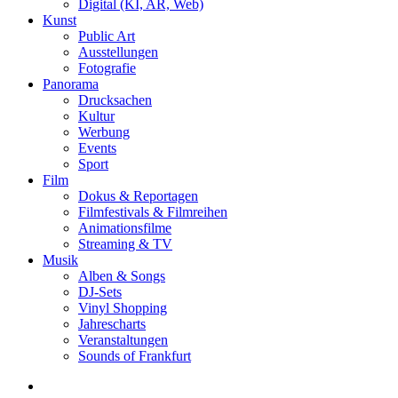
Digital (KI, AR, Web)
Kunst
Public Art
Ausstellungen
Fotografie
Panorama
Drucksachen
Kultur
Werbung
Events
Sport
Film
Dokus & Reportagen
Filmfestivals & Filmreihen
Animationsfilme
Streaming & TV
Musik
Alben & Songs
DJ-Sets
Vinyl Shopping
Jahrescharts
Veranstaltungen
Sounds of Frankfurt
search