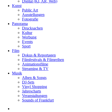
Digital (KI, AR, Web)
Kunst
Public Art
Ausstellungen
Fotografie
Panorama
Drucksachen
Kultur
Werbung
Events
Sport
Film
Dokus & Reportagen
Filmfestivals & Filmreihen
Animationsfilme
Streaming & TV
Musik
Alben & Songs
DJ-Sets
Vinyl Shopping
Jahrescharts
Veranstaltungen
Sounds of Frankfurt
search