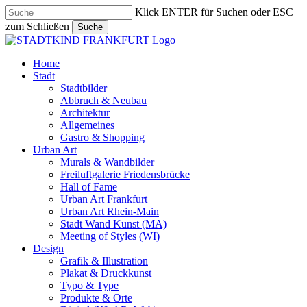
Skip
Klick ENTER für Suchen oder ESC
to
zum Schließen
Suche
main
Close
content
Search
search
Menu
Home
Stadt
Stadtbilder
Abbruch & Neubau
Architektur
Allgemeines
Gastro & Shopping
Urban Art
Murals & Wandbilder
Freiluftgalerie Friedensbrücke
Hall of Fame
Urban Art Frankfurt
Urban Art Rhein-Main
Stadt Wand Kunst (MA)
Meeting of Styles (WI)
Design
Grafik & Illustration
Plakat & Druckkunst
Typo & Type
Produkte & Orte