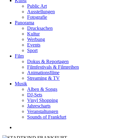
Kunst
Public Art
Ausstellungen
Fotografie
Panorama
Drucksachen
Kultur
Werbung
Events
Sport
Film
Dokus & Reportagen
Filmfestivals & Filmreihen
Animationsfilme
Streaming & TV
Musik
Alben & Songs
DJ-Sets
Vinyl Shopping
Jahrescharts
Veranstaltungen
Sounds of Frankfurt
search