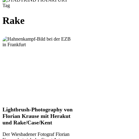
Tag
Rake
Lightbrush-
Lightbrush-Photography von
Photography
Florian Krause mit Herakut
von
und Rake/Case/Kent
Florian
Krause
Der Wiesbadener Fotograf Florian
mit