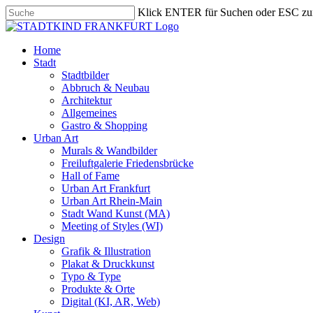
Skip
Klick ENTER für Suchen oder ESC zu
to
Close
main
Search
content
search
Menu
Home
Stadt
Stadtbilder
Abbruch & Neubau
Architektur
Allgemeines
Gastro & Shopping
Urban Art
Murals & Wandbilder
Freiluftgalerie Friedensbrücke
Hall of Fame
Urban Art Frankfurt
Urban Art Rhein-Main
Stadt Wand Kunst (MA)
Meeting of Styles (WI)
Design
Grafik & Illustration
Plakat & Druckkunst
Typo & Type
Produkte & Orte
Digital (KI, AR, Web)