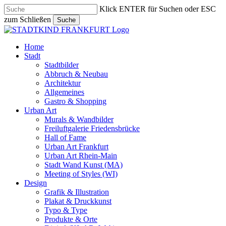
Skip
Klick ENTER für Suchen oder ESC
to
zum Schließen
Suche
main
Close
content
Search
search
Menu
Home
Stadt
Stadtbilder
Abbruch & Neubau
Architektur
Allgemeines
Gastro & Shopping
Urban Art
Murals & Wandbilder
Freiluftgalerie Friedensbrücke
Hall of Fame
Urban Art Frankfurt
Urban Art Rhein-Main
Stadt Wand Kunst (MA)
Meeting of Styles (WI)
Design
Grafik & Illustration
Plakat & Druckkunst
Typo & Type
Produkte & Orte