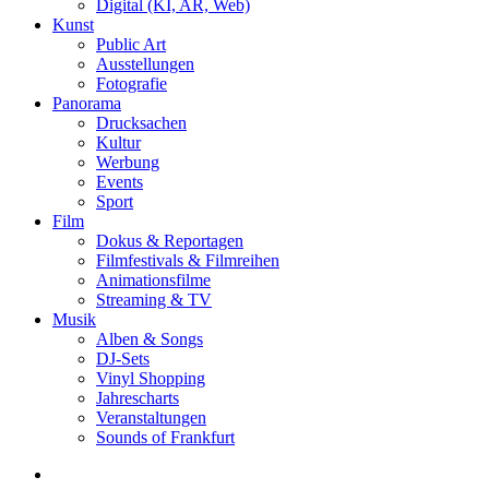
Digital (KI, AR, Web)
Kunst
Public Art
Ausstellungen
Fotografie
Panorama
Drucksachen
Kultur
Werbung
Events
Sport
Film
Dokus & Reportagen
Filmfestivals & Filmreihen
Animationsfilme
Streaming & TV
Musik
Alben & Songs
DJ-Sets
Vinyl Shopping
Jahrescharts
Veranstaltungen
Sounds of Frankfurt
search