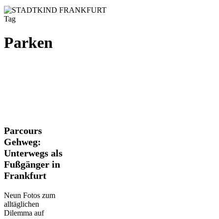
Tag
Parken
Parcours
Parcours
Gehweg:
Gehweg:
Unterwegs
Unterwegs als
als
Fußgänger in
Fußgänger
in
Frankfurt
Frankfurt
Neun Fotos zum
alltäglichen
Dilemma auf