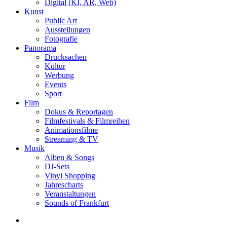
Digital (KI, AR, Web)
Kunst
Public Art
Ausstellungen
Fotografie
Panorama
Drucksachen
Kultur
Werbung
Events
Sport
Film
Dokus & Reportagen
Filmfestivals & Filmreihen
Animationsfilme
Streaming & TV
Musik
Alben & Songs
DJ-Sets
Vinyl Shopping
Jahrescharts
Veranstaltungen
Sounds of Frankfurt
search