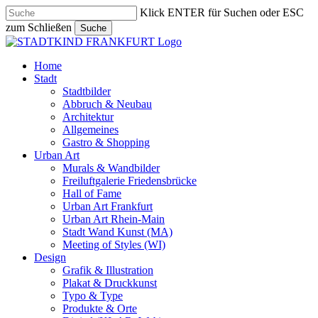
Skip
Klick ENTER für Suchen oder ESC
to
zum Schließen
Suche
main
Close
content
Search
search
Menu
Home
Stadt
Stadtbilder
Abbruch & Neubau
Architektur
Allgemeines
Gastro & Shopping
Urban Art
Murals & Wandbilder
Freiluftgalerie Friedensbrücke
Hall of Fame
Urban Art Frankfurt
Urban Art Rhein-Main
Stadt Wand Kunst (MA)
Meeting of Styles (WI)
Design
Grafik & Illustration
Plakat & Druckkunst
Typo & Type
Produkte & Orte