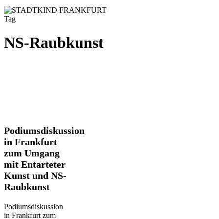
Tag
NS-Raubkunst
Podiumsdiskussion
Podiumsdiskussion
in
in Frankfurt
Frankfurt
zum Umgang
zum
mit Entarteter
Umgang
mit
Kunst und NS-
Entarteter
Raubkunst
Kunst
und
Podiumsdiskussion
NS-
in Frankfurt zum
Raubkunst