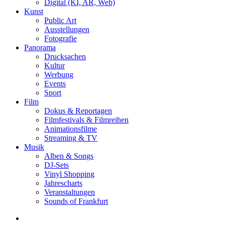
Digital (KI, AR, Web)
Kunst
Public Art
Ausstellungen
Fotografie
Panorama
Drucksachen
Kultur
Werbung
Events
Sport
Film
Dokus & Reportagen
Filmfestivals & Filmreihen
Animationsfilme
Streaming & TV
Musik
Alben & Songs
DJ-Sets
Vinyl Shopping
Jahrescharts
Veranstaltungen
Sounds of Frankfurt
search