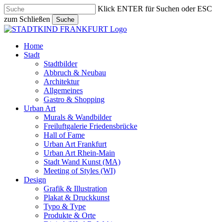
Skip
Klick ENTER für Suchen oder ESC
to
zum Schließen
Suche
main
Close
content
Search
search
Menu
Home
Stadt
Stadtbilder
Abbruch & Neubau
Architektur
Allgemeines
Gastro & Shopping
Urban Art
Murals & Wandbilder
Freiluftgalerie Friedensbrücke
Hall of Fame
Urban Art Frankfurt
Urban Art Rhein-Main
Stadt Wand Kunst (MA)
Meeting of Styles (WI)
Design
Grafik & Illustration
Plakat & Druckkunst
Typo & Type
Produkte & Orte