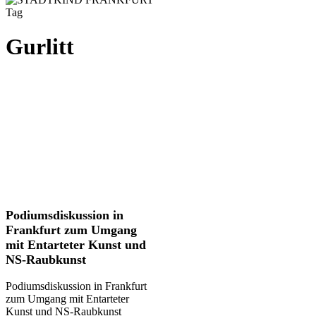
Tag
Gurlitt
Podiumsdiskussion
Podiumsdiskussion in
in
Frankfurt zum Umgang
Frankfurt
mit Entarteter Kunst und
zum
NS-Raubkunst
Umgang
mit
Podiumsdiskussion in Frankfurt
Entarteter
zum Umgang mit Entarteter
Kunst
Kunst und NS-Raubkunst
und