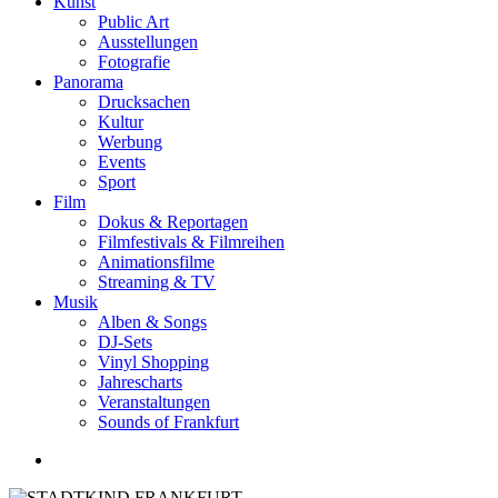
Kunst
Public Art
Ausstellungen
Fotografie
Panorama
Drucksachen
Kultur
Werbung
Events
Sport
Film
Dokus & Reportagen
Filmfestivals & Filmreihen
Animationsfilme
Streaming & TV
Musik
Alben & Songs
DJ-Sets
Vinyl Shopping
Jahrescharts
Veranstaltungen
Sounds of Frankfurt
search