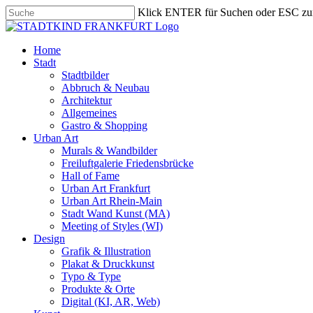
Skip
Klick ENTER für Suchen oder ESC zu
to
Close
main
Search
content
search
Menu
Home
Stadt
Stadtbilder
Abbruch & Neubau
Architektur
Allgemeines
Gastro & Shopping
Urban Art
Murals & Wandbilder
Freiluftgalerie Friedensbrücke
Hall of Fame
Urban Art Frankfurt
Urban Art Rhein-Main
Stadt Wand Kunst (MA)
Meeting of Styles (WI)
Design
Grafik & Illustration
Plakat & Druckkunst
Typo & Type
Produkte & Orte
Digital (KI, AR, Web)