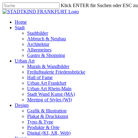
Skip
Klick ENTER für Suchen oder ESC zu
to
Close
main
Search
content
search
Menu
Home
Stadt
Stadtbilder
Abbruch & Neubau
Architektur
Allgemeines
Gastro & Shopping
Urban Art
Murals & Wandbilder
Freiluftgalerie Friedensbrücke
Hall of Fame
Urban Art Frankfurt
Urban Art Rhein-Main
Stadt Wand Kunst (MA)
Meeting of Styles (WI)
Design
Grafik & Illustration
Plakat & Druckkunst
Typo & Type
Produkte & Orte
Digital (KI, AR, Web)