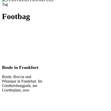
Tag
Footbag
Boule
Boule in Frankfurt
in
Frankfurt
Boule, Boccia und
Pétanque in Frankfurt. Im
Günthersburgpark, am
Goetheplatz, usw.