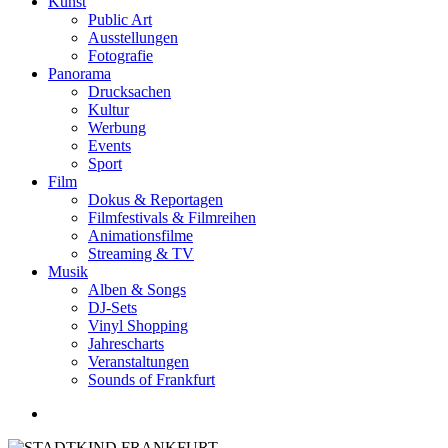
Kunst
Public Art
Ausstellungen
Fotografie
Panorama
Drucksachen
Kultur
Werbung
Events
Sport
Film
Dokus & Reportagen
Filmfestivals & Filmreihen
Animationsfilme
Streaming & TV
Musik
Alben & Songs
DJ-Sets
Vinyl Shopping
Jahrescharts
Veranstaltungen
Sounds of Frankfurt
search