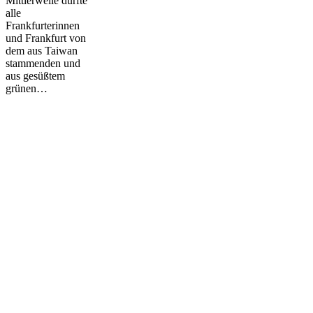
Mittlerweile dürfte
der
alle
Zeilgalerie
Frankfurterinnen
und Frankfurt von
dem aus Taiwan
stammenden und
aus gesüßtem
grünen…