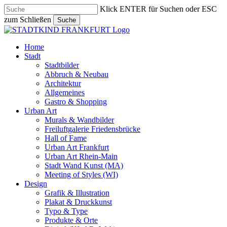
Skip
Klick ENTER für Suchen oder ESC
to
zum Schließen
Suche
main
Close
content
Search
search
Menu
Home
Stadt
Stadtbilder
Abbruch & Neubau
Architektur
Allgemeines
Gastro & Shopping
Urban Art
Murals & Wandbilder
Freiluftgalerie Friedensbrücke
Hall of Fame
Urban Art Frankfurt
Urban Art Rhein-Main
Stadt Wand Kunst (MA)
Meeting of Styles (WI)
Design
Grafik & Illustration
Plakat & Druckkunst
Typo & Type
Produkte & Orte