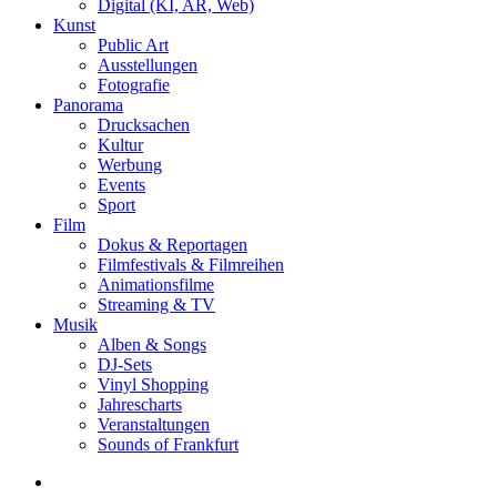
Digital (KI, AR, Web)
Kunst
Public Art
Ausstellungen
Fotografie
Panorama
Drucksachen
Kultur
Werbung
Events
Sport
Film
Dokus & Reportagen
Filmfestivals & Filmreihen
Animationsfilme
Streaming & TV
Musik
Alben & Songs
DJ-Sets
Vinyl Shopping
Jahrescharts
Veranstaltungen
Sounds of Frankfurt
search