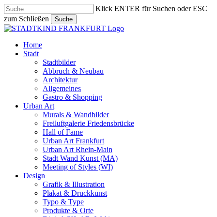
Skip
Klick ENTER für Suchen oder ESC
to
zum Schließen
Suche
main
Close
content
Search
search
Menu
Home
Stadt
Stadtbilder
Abbruch & Neubau
Architektur
Allgemeines
Gastro & Shopping
Urban Art
Murals & Wandbilder
Freiluftgalerie Friedensbrücke
Hall of Fame
Urban Art Frankfurt
Urban Art Rhein-Main
Stadt Wand Kunst (MA)
Meeting of Styles (WI)
Design
Grafik & Illustration
Plakat & Druckkunst
Typo & Type
Produkte & Orte