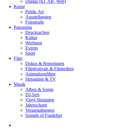
Digital (KI, AR, Web)
Kunst
Public Art
Ausstellungen
Fotografie
Panorama
Drucksachen
Kultur
Werbung
Events
Sport
Film
Dokus & Reportagen
Filmfestivals & Filmreihen
Animationsfilme
Streaming & TV
Musik
Alben & Songs
DJ-Sets
Vinyl Shopping
Jahrescharts
Veranstaltungen
Sounds of Frankfurt
search