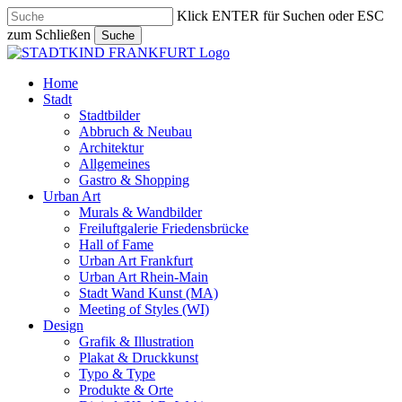
Skip
Klick ENTER für Suchen oder ESC
to
zum Schließen
Suche
main
Close
content
Search
search
Menu
Home
Stadt
Stadtbilder
Abbruch & Neubau
Architektur
Allgemeines
Gastro & Shopping
Urban Art
Murals & Wandbilder
Freiluftgalerie Friedensbrücke
Hall of Fame
Urban Art Frankfurt
Urban Art Rhein-Main
Stadt Wand Kunst (MA)
Meeting of Styles (WI)
Design
Grafik & Illustration
Plakat & Druckkunst
Typo & Type
Produkte & Orte