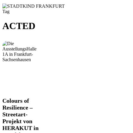
Tag
ACTED
Colours
Colours of
of
Resilience –
Resilience
Streetart-
–
Projekt von
Streetart-
Projekt
HERAKUT in
von