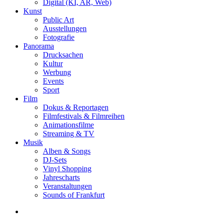
Digital (KI, AR, Web)
Kunst
Public Art
Ausstellungen
Fotografie
Panorama
Drucksachen
Kultur
Werbung
Events
Sport
Film
Dokus & Reportagen
Filmfestivals & Filmreihen
Animationsfilme
Streaming & TV
Musik
Alben & Songs
DJ-Sets
Vinyl Shopping
Jahrescharts
Veranstaltungen
Sounds of Frankfurt
search