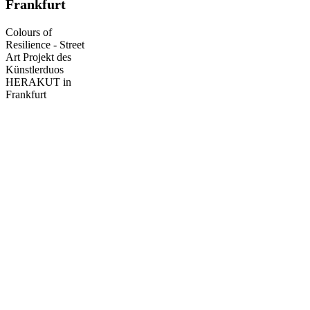
Frankfurt
HERAKUT
in
Colours of
Frankfurt
Resilience - Street
Art Projekt des
Künstlerduos
HERAKUT in
Frankfurt