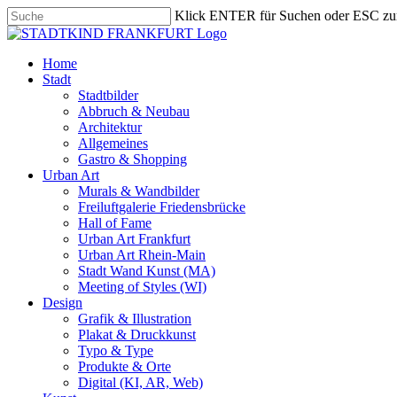
Skip
Klick ENTER für Suchen oder ESC zu
to
Close
main
Search
content
search
Menu
Home
Stadt
Stadtbilder
Abbruch & Neubau
Architektur
Allgemeines
Gastro & Shopping
Urban Art
Murals & Wandbilder
Freiluftgalerie Friedensbrücke
Hall of Fame
Urban Art Frankfurt
Urban Art Rhein-Main
Stadt Wand Kunst (MA)
Meeting of Styles (WI)
Design
Grafik & Illustration
Plakat & Druckkunst
Typo & Type
Produkte & Orte
Digital (KI, AR, Web)