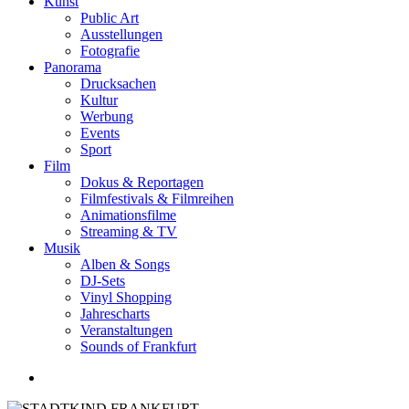
Kunst
Public Art
Ausstellungen
Fotografie
Panorama
Drucksachen
Kultur
Werbung
Events
Sport
Film
Dokus & Reportagen
Filmfestivals & Filmreihen
Animationsfilme
Streaming & TV
Musik
Alben & Songs
DJ-Sets
Vinyl Shopping
Jahrescharts
Veranstaltungen
Sounds of Frankfurt
search