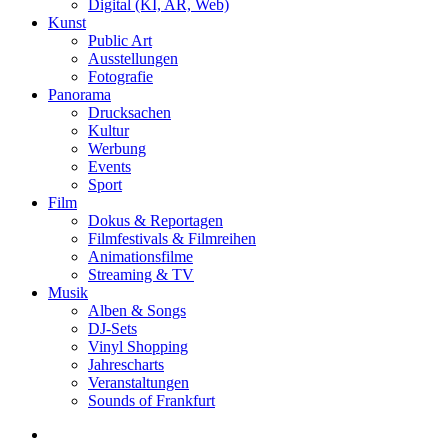
Digital (KI, AR, Web)
Kunst
Public Art
Ausstellungen
Fotografie
Panorama
Drucksachen
Kultur
Werbung
Events
Sport
Film
Dokus & Reportagen
Filmfestivals & Filmreihen
Animationsfilme
Streaming & TV
Musik
Alben & Songs
DJ-Sets
Vinyl Shopping
Jahrescharts
Veranstaltungen
Sounds of Frankfurt
search