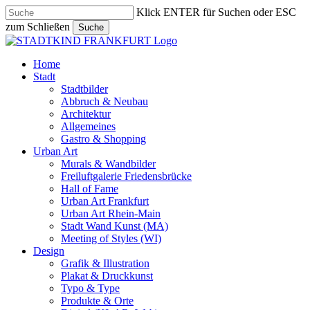
Skip
Klick ENTER für Suchen oder ESC
to
zum Schließen
Suche
main
Close
content
Search
search
Menu
Home
Stadt
Stadtbilder
Abbruch & Neubau
Architektur
Allgemeines
Gastro & Shopping
Urban Art
Murals & Wandbilder
Freiluftgalerie Friedensbrücke
Hall of Fame
Urban Art Frankfurt
Urban Art Rhein-Main
Stadt Wand Kunst (MA)
Meeting of Styles (WI)
Design
Grafik & Illustration
Plakat & Druckkunst
Typo & Type
Produkte & Orte