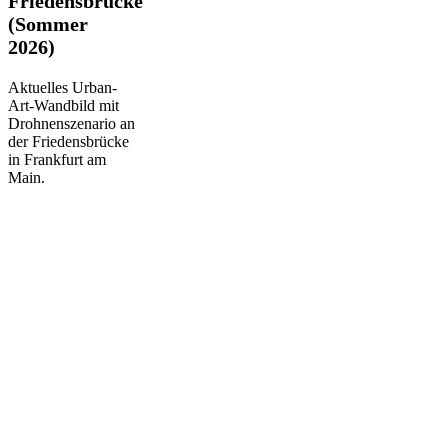
Friedensbrücke
Friedensbrücke
(Sommer
(Sommer
2026)
2026)
Aktuelles Urban-
Art-Wandbild mit
Drohnenszenario an
der Friedensbrücke
in Frankfurt am
Main.