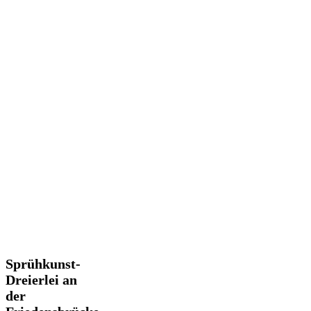
Sprühkunst-
Sprühkunst-
Dreierlei
Dreierlei an
an
der
der