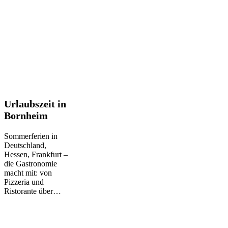
Urlaubszeit
Urlaubszeit in
in
Bornheim
Bornheim
Sommerferien in
Deutschland,
Hessen, Frankfurt –
die Gastronomie
macht mit: von
Pizzeria und
Ristorante über…