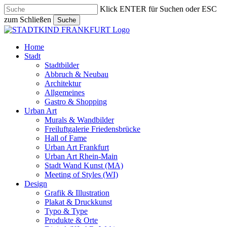
Skip
Klick ENTER für Suchen oder ESC
to
zum Schließen
Suche
main
Close
content
Search
search
Menu
Home
Stadt
Stadtbilder
Abbruch & Neubau
Architektur
Allgemeines
Gastro & Shopping
Urban Art
Murals & Wandbilder
Freiluftgalerie Friedensbrücke
Hall of Fame
Urban Art Frankfurt
Urban Art Rhein-Main
Stadt Wand Kunst (MA)
Meeting of Styles (WI)
Design
Grafik & Illustration
Plakat & Druckkunst
Typo & Type
Produkte & Orte