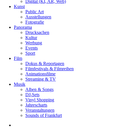
Digital (KI, AR, Web)
Kunst
Public Art
Ausstellungen
Fotografie
Panorama
Drucksachen
Kultur
Werbung
Events
Sport
Film
Dokus & Reportagen
Filmfestivals & Filmreihen
Animationsfilme
Streaming & TV
Musik
Alben & Songs
DJ-Sets
Vinyl Shopping
Jahrescharts
Veranstaltungen
Sounds of Frankfurt
search