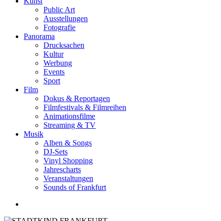
Kunst
Public Art
Ausstellungen
Fotografie
Panorama
Drucksachen
Kultur
Werbung
Events
Sport
Film
Dokus & Reportagen
Filmfestivals & Filmreihen
Animationsfilme
Streaming & TV
Musik
Alben & Songs
DJ-Sets
Vinyl Shopping
Jahrescharts
Veranstaltungen
Sounds of Frankfurt
search