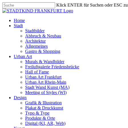
Skip
Klick ENTER für Suchen oder ESC zu
to
Close
main
Search
content
search
Menu
Home
Stadt
Stadtbilder
Abbruch & Neubau
Architektur
Allgemeines
Gastro & Shopping
Urban Art
Murals & Wandbilder
Freiluftgalerie Friedensbrücke
Hall of Fame
Urban Art Frankfurt
Urban Art Rhein-Main
Stadt Wand Kunst (MA)
Meeting of Styles (WI)
Design
Grafik & Illustration
Plakat & Druckkunst
Typo & Type
Produkte & Orte
Digital (KI, AR, Web)