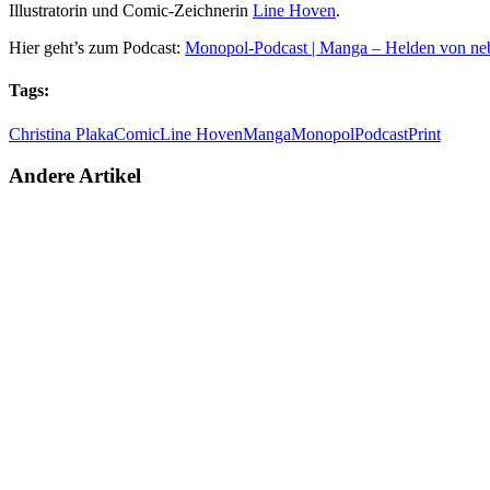
Illustratorin und Comic-Zeichnerin
Line Hoven
.
Hier geht’s zum Podcast:
Monopol-Podcast | Manga – Helden von ne
Tags:
Christina Plaka
Comic
Line Hoven
Manga
Monopol
Podcast
Print
Andere Artikel